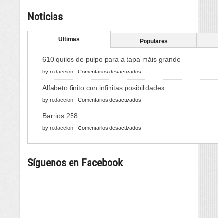
Noticias
Ultimas
Populares
610 quilos de pulpo para a tapa máis grande
en
by
redaccion
-
Comentarios desactivados
610
Alfabeto finito con infinitas posibilidades
quilos
en
by
redaccion
-
Comentarios desactivados
de
Alfabeto
pulpo
Barrios 258
finito
para
en
by
redaccion
-
Comentarios desactivados
con
a
Barrios
infinitas
tapa
258
posibilidades
máis
Síguenos en Facebook
grande