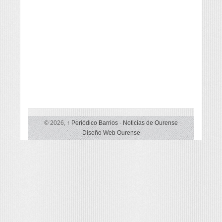
© 2026,
↑
Periódico Barrios
-
Noticias de Ourense
Diseño Web Ourense