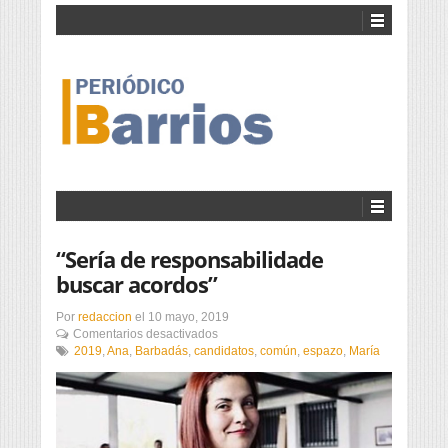
“Sería de responsabilidade
buscar acordos”
Por
redaccion
el
10 mayo, 2019
en
Comentarios desactivados
“Sería
2019
,
Ana
,
Barbadás
,
candidatos
,
común
,
espazo
,
María
de
responsabilidade
buscar
acordos”