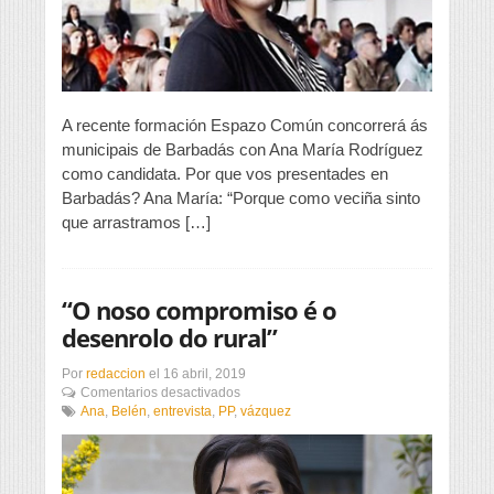
A recente formación Espazo Común concorrerá ás
municipais de Barbadás con Ana María Rodríguez
como candidata. Por que vos presentades en
Barbadás? Ana María: “Porque como veciña sinto
que arrastramos […]
“O noso compromiso é o
desenrolo do rural”
Por
redaccion
el
16 abril, 2019
en
Comentarios desactivados
“O
Ana
,
Belén
,
entrevista
,
PP
,
vázquez
noso
compromiso
é
o