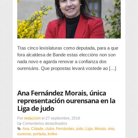
desenrolo
do
rural”
Tras cinco lexislaturas como deputada, para a que
fora alcaldesa de Bande estas eleccións non son
nada novo e agarda renovar a confianza dos
ourensáns. Que propostas levará vostede ao […]
Ana Fernández Morais, única
representación ourensana en la
Liga de judo
Por
redaccion
el
27 septiembre, 2018
en
Comentarios desactivados
Ana
Ana
,
Cidade
,
clubs
,
Fernández
,
judo
,
Liga
,
Morais
,
oira
,
Fernández
ourense
,
portada
,
trofeo