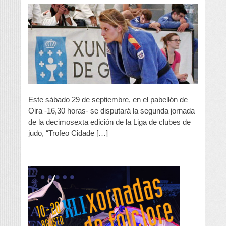
Morais,
única
representación
ourensana
en
la
Liga
de
judo
Este sábado 29 de septiembre, en el pabellón de
Oira -16,30 horas- se disputará la segunda jornada
de la decimosexta edición de la Liga de clubes de
judo, “Trofeo Cidade […]