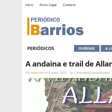
Inicio
Aviso Legal
Contacto
PERIÓDICOS
OURENSE
A L
A andaina e trail de Alla
e
Por
redaccion
el
4 mayo, 2026
Comentarios desactivados
A
a
e
tr
d
A
a
i