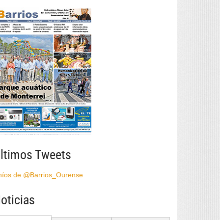
ltimos Tweets
híos de @Barrios_Ourense
oticias