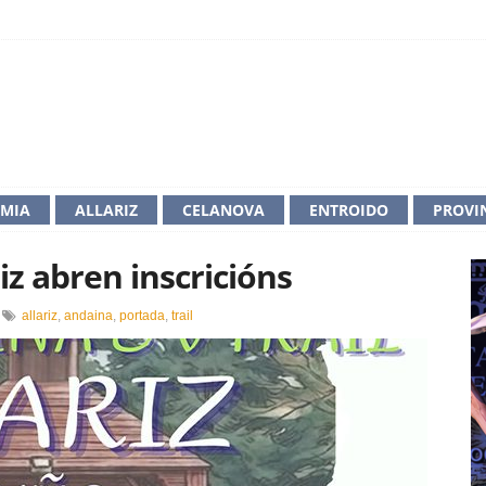
IMIA
ALLARIZ
CELANOVA
ENTROIDO
PROVI
riz abren inscricións
n
allariz
,
andaina
,
portada
,
trail
ndaina
ail
e
llariz
bren
nscricións