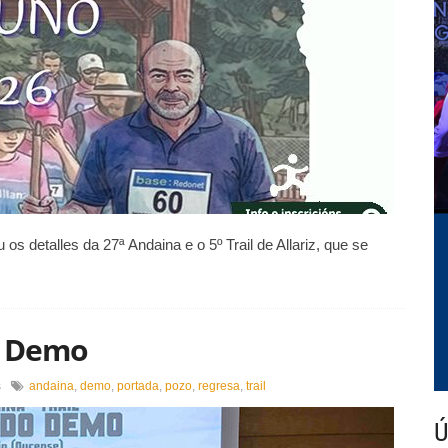
os detalles da 27ª Andaina e o 5º Trail de Allariz, que se
o Demo
en
s
andaina
,
demo
,
portada
,
pozo
,
regresa
,
trail
Volve
a
Ú
Carreira