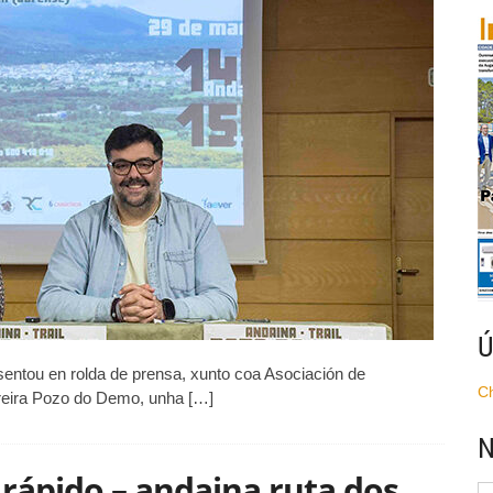
Pozo
do
Demo
Ú
entou en rolda de prensa, xunto coa Asociación de
C
rreira Pozo do Demo, unha […]
N
 rápido – andaina ruta dos