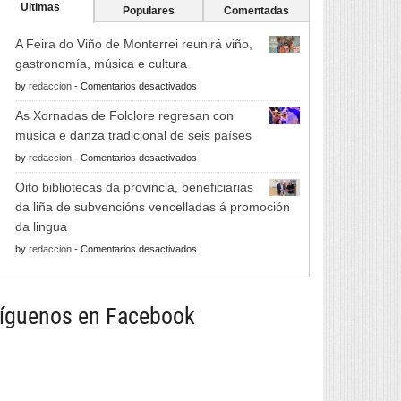
Ultimas
Populares
Comentadas
A Feira do Viño de Monterrei reunirá viño,
gastronomía, música e cultura
en
by
redaccion
-
Comentarios desactivados
A
As Xornadas de Folclore regresan con
Feira
música e danza tradicional de seis países
do
en
by
redaccion
-
Comentarios desactivados
Viño
As
de
Oito bibliotecas da provincia, beneficiarias
Xornadas
Monterrei
da liña de subvencións vencelladas á promoción
de
reunirá
da lingua
Folclore
viño,
en
by
redaccion
-
Comentarios desactivados
regresan
gastronomía,
Oito
con
música
bibliotecas
música
e
da
íguenos en Facebook
e
cultura
provincia,
danza
beneficiarias
tradicional
da
de
liña
seis