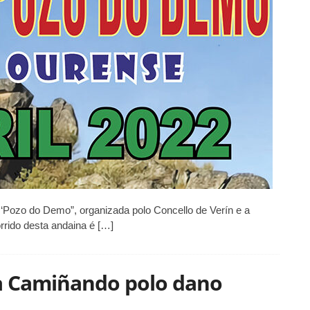
de
Monte
“Pozo
do
Demo”
 ‘Pozo do Demo”, organizada polo Concello de Verín e a
rido desta andaina é […]
ria Camiñando polo dano