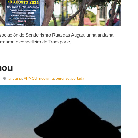
Asociación de Sendeirismo Ruta das Augas, unha andaina
rmaron o concelleiro de Transporte, […]
mou
en
andaina
,
APMOU
,
nocturna
,
ourense
,
portada
II
andaina
nocturna
Apmou