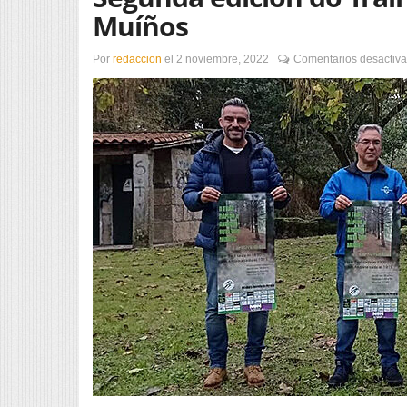
Muíños
Por
redaccion
el
2 noviembre, 2022
Comentarios desactiv