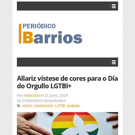
Allariz vístese de cores para o Día
do Orgullo LGTBI+
Por
redaccion
el
21 junio, 2024
en
Comentarios desactivados
Allariz
allariz
,
celebración
,
LGTBI
,
portada
vístese
de
cores
para
o