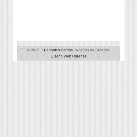
© 2026,
↑
Periódico Barrios
-
Noticias de Ourense
Diseño Web Ourense