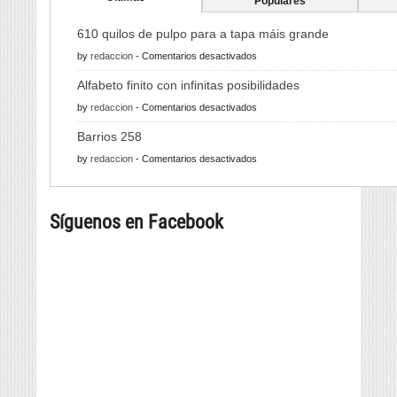
Populares
610 quilos de pulpo para a tapa máis grande
en
by
redaccion
-
Comentarios desactivados
610
Alfabeto finito con infinitas posibilidades
quilos
en
by
redaccion
-
Comentarios desactivados
de
Alfabeto
pulpo
Barrios 258
finito
para
en
by
redaccion
-
Comentarios desactivados
con
a
Barrios
infinitas
tapa
258
posibilidades
máis
Síguenos en Facebook
grande