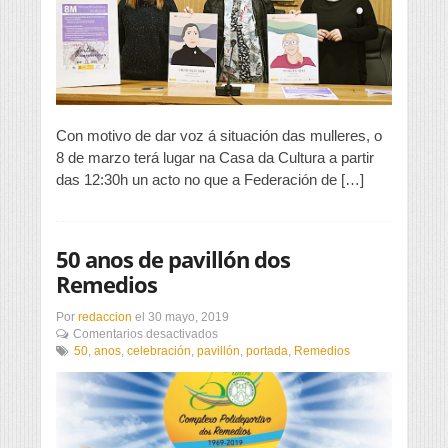
violeta
polo
Día
da
Muller
Con motivo de dar voz á situación das mulleres, o
8 de marzo terá lugar na Casa da Cultura a partir
das 12:30h un acto no que a Federación de […]
50 anos de pavillón dos
Remedios
Por
redaccion
el
30 mayo, 2019
en
Comentarios desactivados
50
50
,
anos
,
celebración
,
pavillón
,
portada
,
Remedios
anos
de
pavillón
dos
Remedios