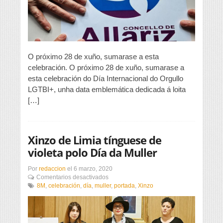
Día
do
Orgullo
LGTBI+
O próximo 28 de xuño, sumarase a esta
celebración. O próximo 28 de xuño, sumarase a
esta celebración do Día Internacional do Orgullo
LGTBI+, unha data emblemática dedicada á loita
[…]
Xinzo de Limia tínguese de
violeta polo Día da Muller
Por
redaccion
el
6 marzo, 2020
en
Comentarios desactivados
Xinzo
8M
,
celebración
,
día
,
muller
,
portada
,
Xinzo
de
Limia
tínguese
de