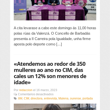
Igualdade
A cita levarase a cabo este domingo ás 11,00 horas
polas rúas da Valenzá. O Concello de Barbadás
presenta a II Carreira pola Igualdade, unha firme
aposta polo deporte como […]
«Atendemos ao redor de 350
mulleres ao ano no CIM, das
cales un 12% son menores de
idade»
Por
redaccion
el
16 marzo, 2023
en
Comentarios desactivados
«Atendemos
8M
,
CIM
,
directora
,
entrevista
,
Malena
,
ourense
,
portada
ao
redor