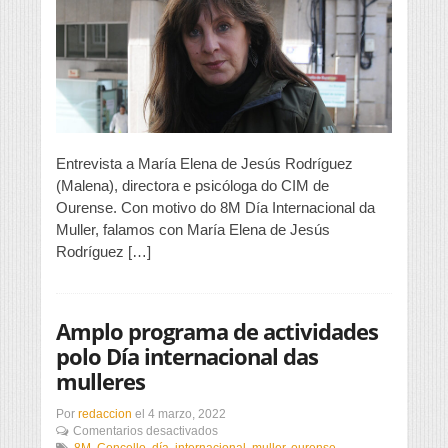
de
350
mulleres
ao
ano
no
CIM,
das
cales
un
Entrevista a María Elena de Jesús Rodríguez
12%
(Malena), directora e psicóloga do CIM de
son
Ourense. Con motivo do 8M Día Internacional da
menores
de
Muller, falamos con María Elena de Jesús
idade»
Rodríguez […]
Amplo programa de actividades
polo Día internacional das
mulleres
Por
redaccion
el
4 marzo, 2022
en
Comentarios desactivados
Amplo
8M
,
Concello
,
día
,
internacional
,
muller
,
ourense