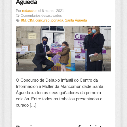
Águeda
Por
redaccion
el
8 marzo, 2021
en
Comentarios desactivados
I
8M
,
CIM
,
concurso
,
portada
,
Santa Águeda
Concurso
de
Debuxo
Infantil
do
Centro
da
Información
a
Muller
da
Mancomunidade
O Concurso de Debuxo Infantil do Centro da
Santa
Información a Muller da Mancomunidade Santa
Águeda
Águeda xa ten os seus gañadores da primeira
edición. Entre todos os traballos presentados o
xurado […]