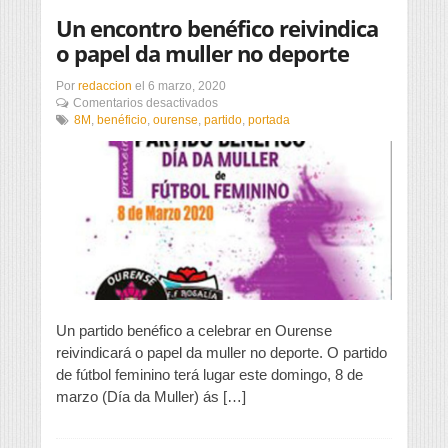
Un encontro benéfico reivindica
o papel da muller no deporte
Por
redaccion
el
6 marzo, 2020
en
Comentarios desactivados
Un
8M
,
benéficio
,
ourense
,
partido
,
portada
encontro
benéfico
reivindica
o
papel
da
muller
no
deporte
Un partido benéfico a celebrar en Ourense
reivindicará o papel da muller no deporte. O partido
de fútbol feminino terá lugar este domingo, 8 de
marzo (Día da Muller) ás […]