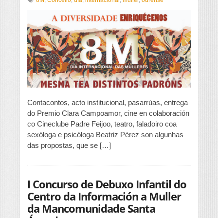
programa
de
actividades
polo
Día
internacional
das
mulleres
Contacontos, acto institucional, pasarrúas, entrega
do Premio Clara Campoamor, cine en colaboración
co Cineclube Padre Feijoo, teatro, faladoiro coa
sexóloga e psicóloga Beatriz Pérez son algunhas
das propostas, que se […]
I Concurso de Debuxo Infantil do
Centro da Información a Muller
da Mancomunidade Santa