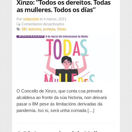
Xinzo: “Todos os dereitos. Todas
as mulleres. Todos os días”
Por
redaccion
el
4 marzo, 2021
en
Comentarios desactivados
Xinzo:
8M
,
balcóns
,
portada
,
Xinzo
“Todos
os
dereitos.
Todas
as
mulleres.
Todos
os
días”
O Concello de Xinzo, que conta coa primeira
alcaldesa ao fronte da súa historia, non deixará
pasar o 8M pese ás limitacións derivadas da
pandemia. Iso si, será unha xornada […]