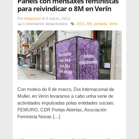
Paneis con mensaxes feministas
para reivindicar o 8M en Verín
Por
redaccion
el
4 marzo, 2021
en
Comentarios desactivados
2021
,
8M
,
portada
,
Verín
Paneis
con
mensaxes
feministas
para
reivindicar
o
8M
en
Verín
Con motivo do 8 de marzo, Día Internacional da
Muller, en Verín levaranse a cabo unha serie de
actividades impulsadas polas entidades sociais:
FEMURO, CDR Portas Abertas, Asociación
Feminista Nosas […]