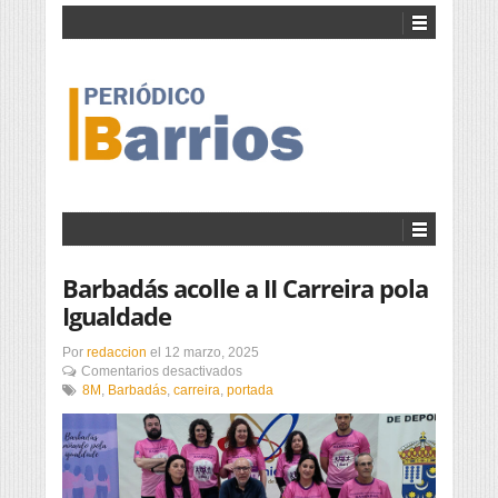
Barbadás acolle a II Carreira pola
Igualdade
Por
redaccion
el
12 marzo, 2025
en
Comentarios desactivados
Barbadás
8M
,
Barbadás
,
carreira
,
portada
acolle
a
II
Carreira
pola