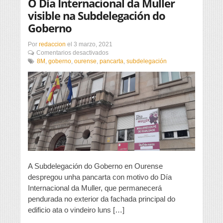
O Día Internacional da Muller
visible na Subdelegación do
Goberno
Por
redaccion
el
3 marzo, 2021
en
Comentarios desactivados
O
8M
,
goberno
,
ourense
,
pancarta
,
subdelegación
Día
Internacional
da
Muller
visible
na
Subdelegación
do
Goberno
A Subdelegación do Goberno en Ourense
despregou unha pancarta con motivo do Día
Internacional da Muller, que permanecerá
pendurada no exterior da fachada principal do
edificio ata o vindeiro luns […]