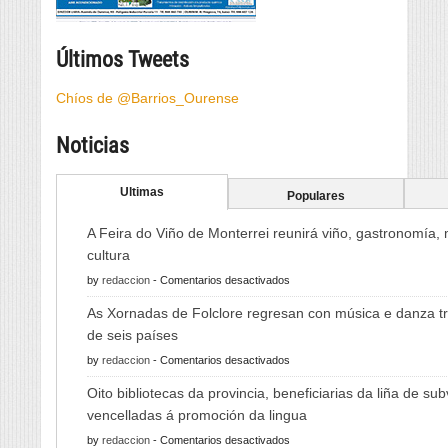
Últimos Tweets
Chíos de @Barrios_Ourense
Noticias
Ultimas
Populares
A Feira do Viño de Monterrei reunirá viño, gastronomía,
cultura
en
by
redaccion
-
Comentarios desactivados
A
As Xornadas de Folclore regresan con música e danza tr
Feira
de seis países
do
en
by
redaccion
-
Comentarios desactivados
Viño
As
de
Oito bibliotecas da provincia, beneficiarias da liña de su
Xornadas
Monterrei
vencelladas á promoción da lingua
de
reunirá
en
by
redaccion
-
Comentarios desactivados
Folclore