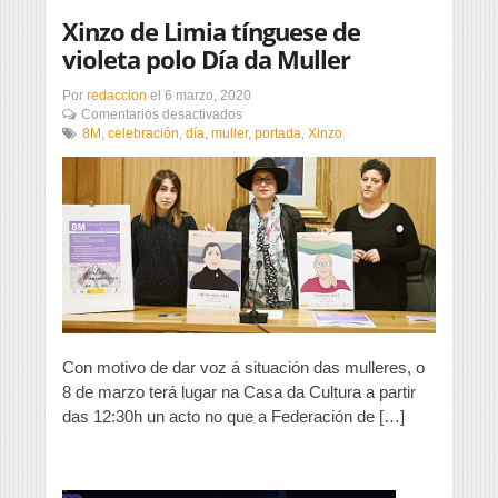
Xinzo de Limia tínguese de
violeta polo Día da Muller
Por
redaccion
el
6 marzo, 2020
en
Comentarios desactivados
Xinzo
8M
,
celebración
,
día
,
muller
,
portada
,
Xinzo
de
Limia
tínguese
de
violeta
polo
Día
da
Muller
Con motivo de dar voz á situación das mulleres, o
8 de marzo terá lugar na Casa da Cultura a partir
das 12:30h un acto no que a Federación de […]