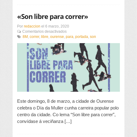
«Son libre para correr»
Por
redaccion
el
6 marzo, 2020
en
Comentarios desactivados
«Son
8M
,
correr
,
libre
,
ourense
,
para
,
portada
,
son
libre
para
correr»
Este domingo, 8 de marzo, a cidade de Ourense
celebra o Día da Muller cunha carreira popular polo
centro da cidade. Co lema “Son libre para correr”,
convídase á veciñanza […]