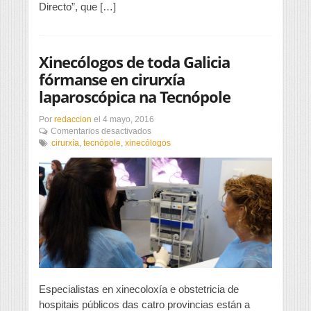
Directo”, que […]
cirurxía
laparoscópica
da
Hernia
Inguinal
Xinecólogos de toda Galicia
fórmanse en cirurxía
laparoscópica na Tecnópole
Por
redaccion
el
4 mayo, 2016
en
Comentarios desactivados
Xinecólogos
cirurxía
,
tecnópole
,
xinecólogos
de
toda
Galicia
fórmanse
en
cirurxía
laparoscópica
na
Tecnópole
Especialistas en xinecoloxía e obstetricia de
hospitais públicos das catro provincias están a