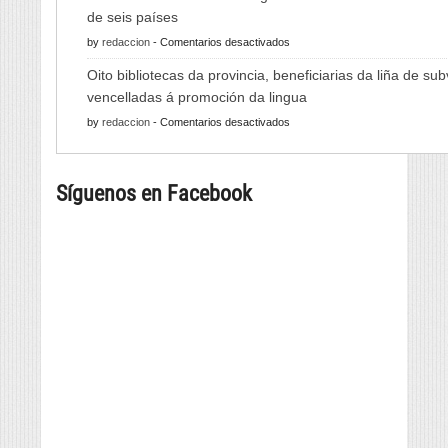
Feira
de seis países
do
en
by
redaccion
-
Comentarios desactivados
Viño
As
de
Oito bibliotecas da provincia, beneficiarias da liña de su
Xornadas
Monterrei
vencelladas á promoción da lingua
de
reunirá
en
by
redaccion
-
Comentarios desactivados
Folclore
viño,
Oito
regresan
gastronomía,
bibliotecas
con
música
Síguenos en Facebook
da
música
e
provincia,
e
cultura
beneficiarias
danza
da
tradicional
liña
de
de
seis
subvencións
países
vencelladas
á
promoción
da
lingua