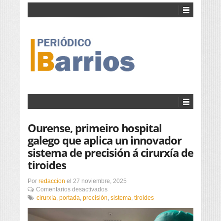
Ourense, primeiro hospital
galego que aplica un innovador
sistema de precisión á cirurxía de
tiroides
Por
redaccion
el
27 noviembre, 2025
en
Comentarios desactivados
Ourense,
cirurxía
,
portada
,
precisión
,
sistema
,
tiroides
primeiro
hospital