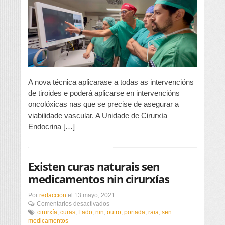
galego
que
aplica
un
innovador
sistema
de
precisión
á
cirurxía
A nova técnica aplicarase a todas as intervencións
de
de tiroides e poderá aplicarse en intervencións
tiroides
oncolóxicas nas que se precise de asegurar a
viabilidade vascular. A Unidade de Cirurxía
Endocrina […]
Existen curas naturais sen
medicamentos nin cirurxías
Por
redaccion
el
13 mayo, 2021
en
Comentarios desactivados
Existen
cirurxía
,
curas
,
Lado
,
nin
,
outro
,
portada
,
raia
,
sen
curas
medicamentos