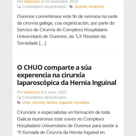
Por
redaccion
el
24 noviembre, 2016
en
Comentarios desactivados
cirurxía
,
medicina
Ourense
Ourense converterase este fin de semana na sede
convértese
esta
da cirurxía galega, coa organización, por parte do
fin
Servizo de Cirurxía do Complexo Hospitalario
de
Universitario de Ourense, da “LX Reunión da
semana
Sociedade […]
na
sede
galega
da
cirurxía
O CHUO comparte a súa
experencia na cirurxía
laparoscópica da Hernia Inguinal
Por
redaccion
el
2 junio, 2016
en
Comentarios desactivados
O
chuo
,
cirurxía
,
hernia
,
inguinal
,
xornadas
CHUO
Cirurxáns e especialistas en formación de toda
comparte
a
Galicia reuníronse este xoves no Complexo
súa
Hospitalario Universitario de Ourense para asistir a
experencia
“II Xornada de Cirurxía da Hernia Inguinal en
na