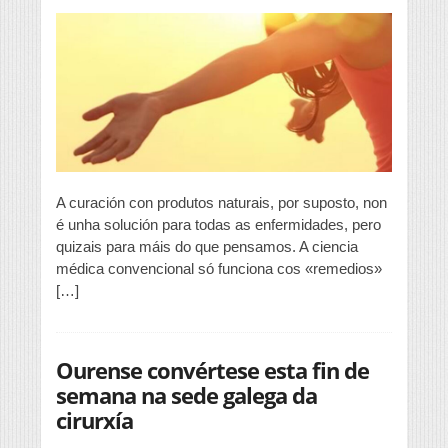
naturais
sen
medicamentos
nin
cirurxías
A curación con produtos naturais, por suposto, non
é unha solución para todas as enfermidades, pero
quizais para máis do que pensamos. A ciencia
médica convencional só funciona cos «remedios»
[…]
Ourense convértese esta fin de
semana na sede galega da
cirurxía