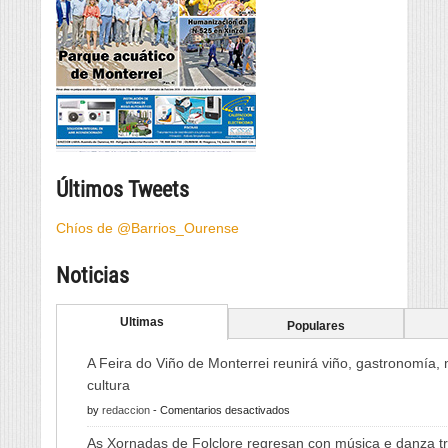
Últimos Tweets
Chíos de @Barrios_Ourense
Noticias
Ultimas
Populares
A Feira do Viño de Monterrei reunirá viño, gastronomía,
cultura
en
by
redaccion
-
Comentarios desactivados
A
As Xornadas de Folclore regresan con música e danza tr