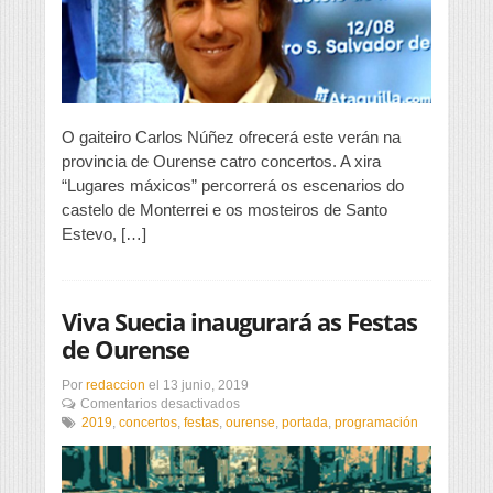
coa
xira
“Lugares
máxicos”
O gaiteiro Carlos Núñez ofrecerá este verán na
provincia de Ourense catro concertos. A xira
“Lugares máxicos” percorrerá os escenarios do
castelo de Monterrei e os mosteiros de Santo
Estevo, […]
Viva Suecia inaugurará as Festas
de Ourense
Por
redaccion
el
13 junio, 2019
en
Comentarios desactivados
Viva
2019
,
concertos
,
festas
,
ourense
,
portada
,
programación
Suecia
inaugurará
as