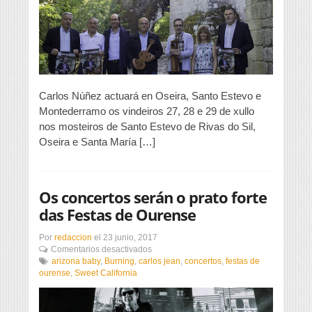
Estevo
e
Montederramo
Carlos Núñez actuará en Oseira, Santo Estevo e
Montederramo os vindeiros 27, 28 e 29 de xullo
nos mosteiros de Santo Estevo de Rivas do Sil,
Oseira e Santa María […]
Os concertos serán o prato forte
das Festas de Ourense
Por
redaccion
el
23 junio, 2017
en
Comentarios desactivados
Os
arizona baby
,
Burning
,
carlos jean
,
concertos
,
festas de
concertos
ourense
,
Sweet California
serán
o
prato