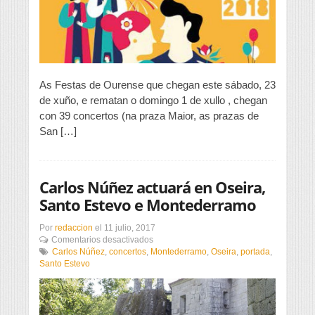
concertos
en
nove
días
As Festas de Ourense que chegan este sábado, 23
de xuño, e rematan o domingo 1 de xullo , chegan
con 39 concertos (na praza Maior, as prazas de
San […]
Carlos Núñez actuará en Oseira,
Santo Estevo e Montederramo
Por
redaccion
el
11 julio, 2017
en
Comentarios desactivados
Carlos
Carlos Núñez
,
concertos
,
Montederramo
,
Oseira
,
portada
,
Núñez
Santo Estevo
actuará
en
Oseira,
Santo