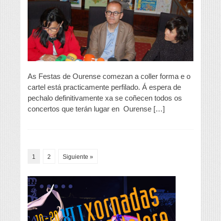
collen
forma
As Festas de Ourense comezan a coller forma e o
cartel está practicamente perfilado. Á espera de
pechalo definitivamente xa se coñecen todos os
concertos que terán lugar en Ourense […]
1
2
Siguiente »