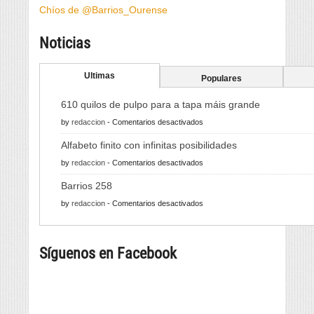
Chíos de @Barrios_Ourense
Noticias
Ultimas
Populares
610 quilos de pulpo para a tapa máis grande
en
by
redaccion
-
Comentarios desactivados
610
Alfabeto finito con infinitas posibilidades
quilos
en
by
redaccion
-
Comentarios desactivados
de
Alfabeto
pulpo
Barrios 258
finito
para
en
by
redaccion
-
Comentarios desactivados
con
a
Barrios
infinitas
tapa
258
posibilidades
máis
Síguenos en Facebook
grande