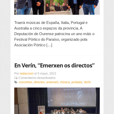
Traerá músicas de España, Italia, Portugal e
Australia a cinco espazos da provincia. A
Deputación de Ourense patrocina un ano máis o
Festival Pórtico do Paraíso, organizado pola
Asociación Pórtico […]
En Verín, “Emerxen os directos”
Por
redaccion
el
5 mayo, 2021
en
Comentarios desactivados
En
concertos
,
directos
,
emerxen
,
música
,
portada
,
Verín
Verín,
“Emerxen
os
directos”