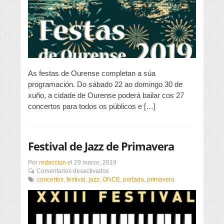
Festas
de
Ourense
As festas de Ourense completan a súa
programación. Do sábado 22 ao domingo 30 de
xuño, a cidade de Ourense poderá bailar cos 27
concertos para todos os públicos e […]
Festival de Jazz de Primavera
Por
redaccion
el
29 marzo, 2019
en
Comentarios desactivados
Festival
concertos
,
festival
,
jazz
,
ONCE
,
portada
,
primavera
de
Jazz
de
Primavera