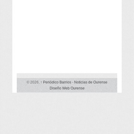
© 2026,
↑
Periódico Barrios
-
Noticias de Ourense
Diseño Web Ourense