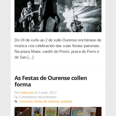
forte
das
Festas
de
Ourense
Do 24 de xuño ao 2 de xullo Ourense enchérase de
música coa celebración das súas festas patronais.
Na praza Maior, xardín do Posío, praza do Ferro e
do San […]
As Festas de Ourense collen
forma
Por
redaccion
el
2 junio, 2017
en
Comentarios desactivados
As
concertos
,
festas de ourense
,
portada
Festas
de
Ourense