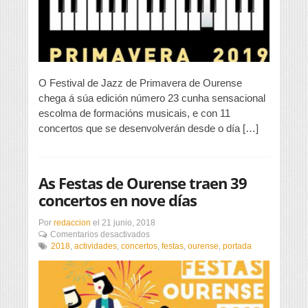
O Festival de Jazz de Primavera de Ourense
chega á súa edición número 23 cunha sensacional
escolma de formacións musicais, e con 11
concertos que se desenvolverán desde o día […]
As Festas de Ourense traen 39
concertos en nove días
Por
redaccion
el
21 junio, 2018
en
Comentarios desactivados
As
2018
,
actividades
,
concertos
,
festas
,
ourense
,
portada
Festas
de
Ourense
traen
39