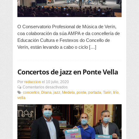
O Conservatorio Profesional de Música de Verín,
coa colaboración da súa AMPA e da concellería de
Educación Cultura e Festexos do Concello de
Verín, están levando a cabo o ciclo […]
Concertos de jazz en Ponte Vella
Por
redaccion
el
10 julio, 2020
en
Comentarios desactivados
Concertos
concertos
,
Diana
,
jazz
,
Medela
,
ponte
,
portada
,
Tarín
,
trío
,
de
vella
jazz
en
Ponte
Vella