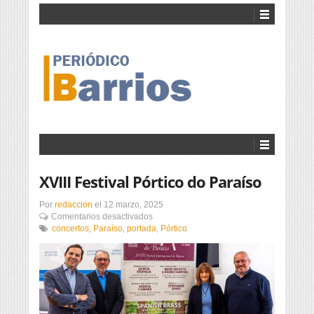
XVIII Festival Pórtico do Paraíso
Por
redaccion
el
12 marzo, 2025
en
Comentarios desactivados
XVIII
concertos
,
Paraíso
,
portada
,
Pórtico
Festival
Pórtico
do
Paraíso