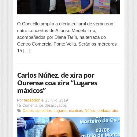
O Concello amplía a oferta cultural de verán con
catro concertos de Alfonso Medela Trío,
acompañados por Diana Tarín, na terraza do
Centro Comercial Ponte Vella. Serán os mércores
15 […]
Carlos Núñez, de xira por
Ourense coa xira “Lugares
máxicos”
Por
redaccion
el
23 julio, 2019
en
Comentarios desactivados
Carlos
Carlos
,
concertos
,
Lugares
,
máxicos
,
Núñez
,
portada
,
xira
Núñez,
de
xira
por
Ourense