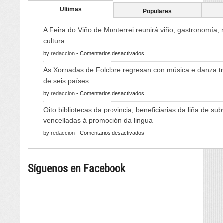
Ultimas
Populares
A Feira do Viño de Monterrei reunirá viño, gastronomía,
cultura
en
by
redaccion
-
Comentarios desactivados
A
As Xornadas de Folclore regresan con música e danza tr
Feira
de seis países
do
en
by
redaccion
-
Comentarios desactivados
Viño
As
de
Oito bibliotecas da provincia, beneficiarias da liña de su
Xornadas
Monterrei
vencelladas á promoción da lingua
de
reunirá
en
by
redaccion
-
Comentarios desactivados
Folclore
viño,
Oito
regresan
gastronomía,
bibliotecas
con
música
Síguenos en Facebook
da
música
e
provincia,
e
cultura
beneficiarias
danza
da
tradicional
liña
de
de