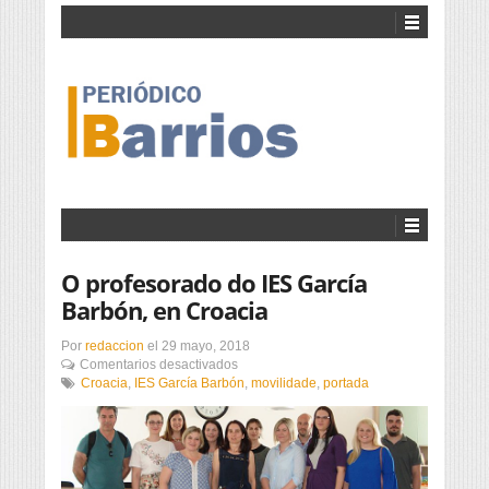
O profesorado do IES García
Barbón, en Croacia
Por
redaccion
el
29 mayo, 2018
en
Comentarios desactivados
O
Croacia
,
IES García Barbón
,
movilidade
,
portada
profesorado
do
IES
García
Barbón,