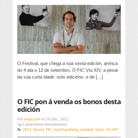
período
no
que
queremos
manternos
pero
primando
a
calidade»
O Festival, que chega a súa sexta edición, arrinca
do 4 ata o 12 de setembro. O FIC Vía XIV, a pesar
da súa curta idade -seis edicións- e de […]
O FIC pon á venda os bonos desta
edición
Por
redaccion
el
29 julio, 2021
en
Comentarios desactivados
O
2021
,
Bonos
,
FIC
,
merchandising
,
portada
,
Verín
,
Vía XIV
FIC