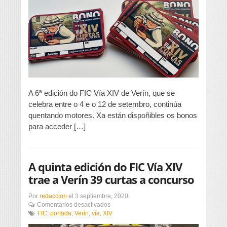
pon
á
venda
os
bonos
desta
edición
A 6ª edición do FIC Vía XIV de Verín, que se
celebra entre o 4 e o 12 de setembro, continúa
quentando motores. Xa están dispoñibles os bonos
para acceder […]
A quinta edición do FIC Vía XIV
trae a Verín 39 curtas a concurso
Por
redaccion
el
3 septiembre, 2020
en
Comentarios desactivados
A
FIC
,
portada
,
Verín
,
vía
,
XIV
quinta