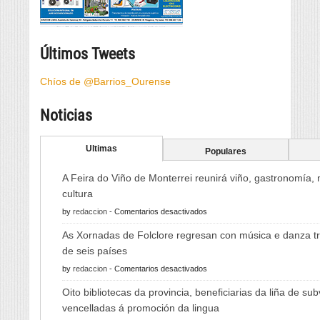
Últimos Tweets
Chíos de @Barrios_Ourense
Noticias
Ultimas
Populares
A Feira do Viño de Monterrei reunirá viño, gastronomía,
cultura
en
by
redaccion
-
Comentarios desactivados
A
As Xornadas de Folclore regresan con música e danza tr
Feira
de seis países
do
en
by
redaccion
-
Comentarios desactivados
Viño
As
de
Oito bibliotecas da provincia, beneficiarias da liña de su
Xornadas
Monterrei
vencelladas á promoción da lingua
de