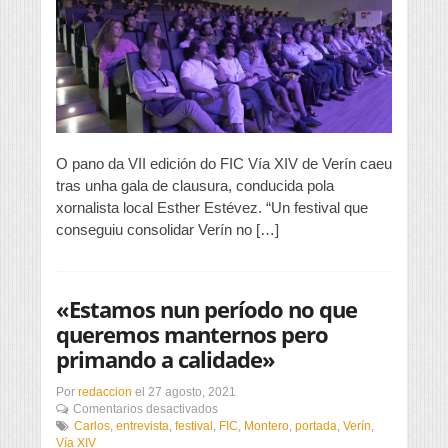
entre
os
festivais
galegos
O pano da VII edición do FIC Vía XIV de Verín caeu
tras unha gala de clausura, conducida pola
xornalista local Esther Estévez. “Un festival que
conseguiu consolidar Verín no […]
«Estamos nun período no que
queremos manternos pero
primando a calidade»
Por
redaccion
el
27 agosto, 2021
en
Comentarios desactivados
«Estamos
Carlos
,
entrevista
,
festival
,
FIC
,
Montero
,
portada
,
Verín
,
nun
Vía XIV