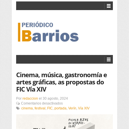
Cinema, música, gastronomía e
artes gráficas, as propostas do
FIC Vía XIV
Por
redaccion
el
30 agosto, 2024
en
Comentarios desactivados
Cinema,
cinema
,
festival
,
FIC
,
portada
,
Verín
,
Vía XIV
música,
gastronomía
e
artes