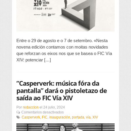
gráficas,
as
propostas
do
FIC
Vía
XIV
Entre o 29 de agosto e o 7 de setembro. «Nesta
novena edición contamos con moitas novidades
que reforzan os eixos nos que se basea o FIC Vía
XIV: potenciar […]
“Casperverk: música fóra da
pantalla” dará o pistoletazo de
saída ao FIC Vía XIV
Por
redaccion
el
24 julio, 2024
en
Comentarios desactivados
“Casperverk:
Casperverk
,
FIC
,
inauguración
,
portada
,
vía
,
XIV
música
fóra