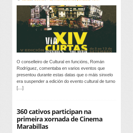
a
aposta
do
FIC
pola
cultura
O conselleiro de Cultural en funcións, Román
Rodríguez, comentaba en varios eventos que
presentou durante estas datas que o máis sinxelo
era suspender a edición do evento cultural de turno
[…]
360 cativos participan na
primeira xornada de Cinema
Marabillas