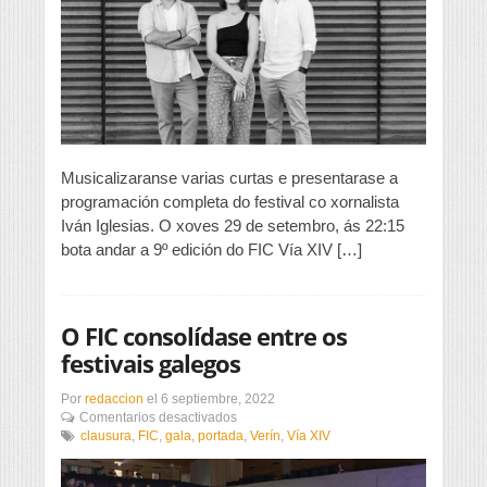
da
pantalla”
dará
o
pistoletazo
de
saída
ao
FIC
Vía
Musicalizaranse varias curtas e presentarase a
XIV
programación completa do festival co xornalista
Iván Iglesias. O xoves 29 de setembro, ás 22:15
bota andar a 9º edición do FIC Vía XIV […]
O FIC consolídase entre os
festivais galegos
Por
redaccion
el
6 septiembre, 2022
en
Comentarios desactivados
O
clausura
,
FIC
,
gala
,
portada
,
Verín
,
Vía XIV
FIC
consolídase