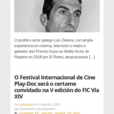
Luis
Zahera
O prolífico actor galego Luis Zahera, con ampla
experiencia en cinema, televisión e teatro e
gañador dun Premio Goya ao Mellor Actor de
Reparto en 2018 por El Reino, desprazarase […]
O Festival Internacional de Cine
Play-Doc será o certame
convidado na V edición do FIC Vía
XIV
Por
redaccion
el
18 agosto, 2020
en
Comentarios desactivados
O
convidado
,
FIC
,
play-doc
,
portada
,
Tui
,
Verín