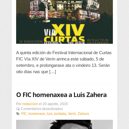
edición
do
FIC
Vía
XIV
trae
a
Verín
39
curtas
a
A quinta edición do Festival Internacional de Curtas
concurso
FIC Vía XIV de Verín arrinca este sábado, 5 de
setembro, e prolongarase ata o vindeiro 13. Serán
oito días nas que […]
O FIC homenaxea a Luis Zahera
Por
redaccion
el
20 agosto, 2020
en
Comentarios desactivados
O
FIC
,
homenaxe
,
luis
,
portada
,
Verín
,
Zahera
FIC
homenaxea
a