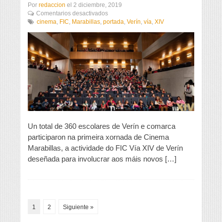
Por
redaccion
el
2 diciembre, 2019
en
Comentarios desactivados
360
cinema
,
FIC
,
Marabillas
,
portada
,
Verín
,
vía
,
XIV
cativos
participan
na
primeira
xornada
de
Cinema
Marabillas
Un total de 360 escolares de Verín e comarca
participaron na primeira xornada de Cinema
Marabillas, a actividade do FIC Vía XIV de Verín
deseñada para involucrar aos máis novos […]
1
2
Siguiente »