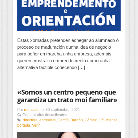
no
IES
García
Barbón
Estas xornadas pretenden achegar ao alumnado ó
proceso de maduración dunha idea de negocio
para poñer en marcha unha empresa, ademais
queren mostrar o emprendemento como unha
alternativa factible coñecendo […]
«Somos un centro pequeno que
garantiza un trato moi familiar»
Por
redaccion
el
30 septiembre, 2021
en
Comentarios desactivados
«Somos
directora
,
entrevista
,
García; Barbón
,
Gómez
,
IES
,
marisol
,
un
portada
,
Verín
centro
pequeno