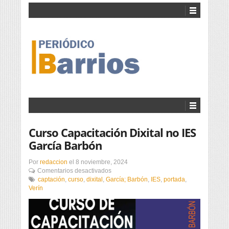
Curso Capacitación Dixital no IES
García Barbón
Por
redaccion
el
8 noviembre, 2024
en
Comentarios desactivados
Curso
captación
,
curso
,
dixital
,
García; Barbón
,
IES
,
portada
,
Capacitación
Verín
Dixital
no
IES
García