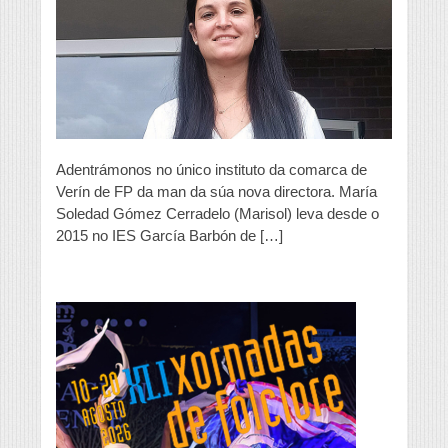
que
garantiza
un
trato
moi
familiar»
Adentrámonos no único instituto da comarca de
Verín de FP da man da súa nova directora. María
Soledad Gómez Cerradelo (Marisol) leva desde o
2015 no IES García Barbón de […]