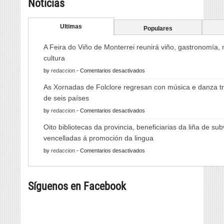
Noticias
Ultimas
Populares
A Feira do Viño de Monterrei reunirá viño, gastronomía,
cultura
en
by
redaccion
-
Comentarios desactivados
A
As Xornadas de Folclore regresan con música e danza tr
Feira
de seis países
do
en
by
redaccion
-
Comentarios desactivados
Viño
As
de
Oito bibliotecas da provincia, beneficiarias da liña de su
Xornadas
Monterrei
vencelladas á promoción da lingua
de
reunirá
en
by
redaccion
-
Comentarios desactivados
Folclore
viño,
Oito
regresan
gastronomía,
bibliotecas
con
música
Síguenos en Facebook
da
música
e
provincia,
e
cultura
beneficiarias
danza
da
tradicional