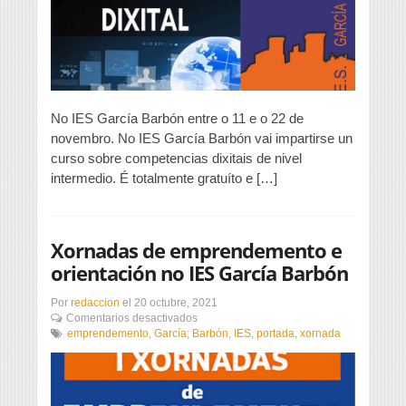
Barbón
No IES García Barbón entre o 11 e o 22 de
novembro. No IES García Barbón vai impartirse un
curso sobre competencias dixitais de nivel
intermedio. É totalmente gratuíto e […]
Xornadas de emprendemento e
orientación no IES García Barbón
Por
redaccion
el
20 octubre, 2021
en
Comentarios desactivados
Xornadas
emprendemento
,
García; Barbón
,
IES
,
portada
,
xornada
de
emprendemento
e
orientación