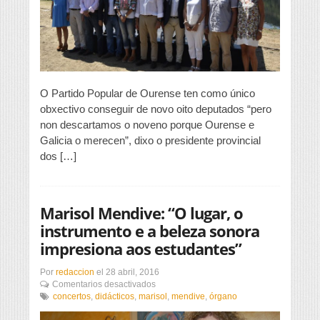
descarta
lograr
nove
deputados
O Partido Popular de Ourense ten como único
obxectivo conseguir de novo oito deputados “pero
non descartamos o noveno porque Ourense e
Galicia o merecen”, dixo o presidente provincial
dos […]
Marisol Mendive: “O lugar, o
instrumento e a beleza sonora
impresiona aos estudantes”
Por
redaccion
el
28 abril, 2016
en
Comentarios desactivados
Marisol
concertos
,
didácticos
,
marisol
,
mendive
,
órgano
Mendive:
“O