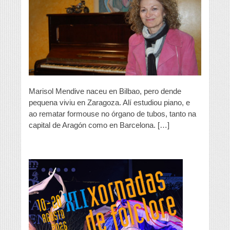
lugar,
o
instrumento
e
a
beleza
sonora
impresiona
aos
estudantes”
Marisol Mendive naceu en Bilbao, pero dende
pequena viviu en Zaragoza. Alí estudiou piano, e
ao rematar formouse no órgano de tubos, tanto na
capital de Aragón como en Barcelona. […]