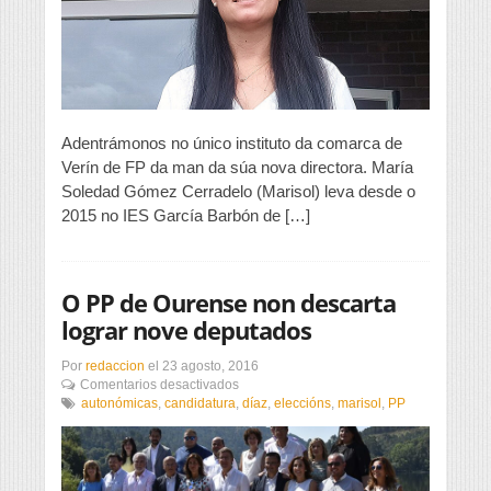
un
trato
moi
familiar»
Adentrámonos no único instituto da comarca de
Verín de FP da man da súa nova directora. María
Soledad Gómez Cerradelo (Marisol) leva desde o
2015 no IES García Barbón de […]
O PP de Ourense non descarta
lograr nove deputados
Por
redaccion
el
23 agosto, 2016
en
Comentarios desactivados
O
autonómicas
,
candidatura
,
díaz
,
eleccións
,
marisol
,
PP
PP
de
Ourense
non