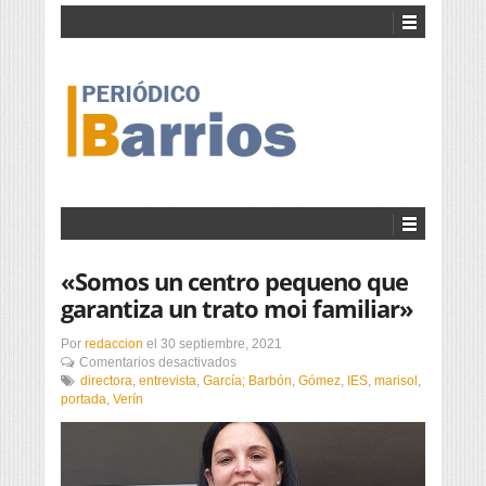
«Somos un centro pequeno que
garantiza un trato moi familiar»
Por
redaccion
el
30 septiembre, 2021
en
Comentarios desactivados
«Somos
directora
,
entrevista
,
García; Barbón
,
Gómez
,
IES
,
marisol
,
un
portada
,
Verín
centro
pequeno
que
garantiza