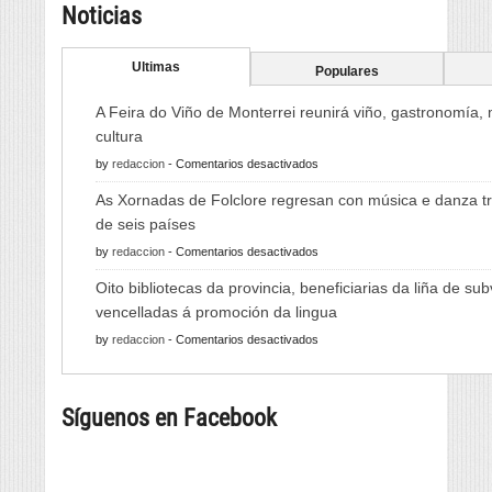
Noticias
Ultimas
Populares
A Feira do Viño de Monterrei reunirá viño, gastronomía,
cultura
en
by
redaccion
-
Comentarios desactivados
A
As Xornadas de Folclore regresan con música e danza tr
Feira
de seis países
do
en
by
redaccion
-
Comentarios desactivados
Viño
As
de
Oito bibliotecas da provincia, beneficiarias da liña de su
Xornadas
Monterrei
vencelladas á promoción da lingua
de
reunirá
en
by
redaccion
-
Comentarios desactivados
Folclore
viño,
Oito
regresan
gastronomía,
bibliotecas
con
música
Síguenos en Facebook
da
música
e
provincia,
e
cultura
beneficiarias
danza
da
tradicional