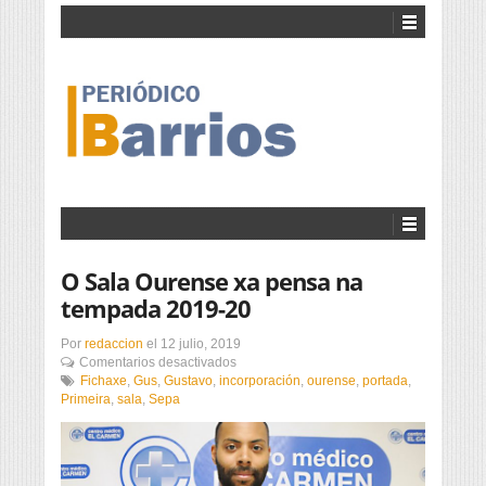
O Sala Ourense xa pensa na
tempada 2019-20
Por
redaccion
el
12 julio, 2019
en
Comentarios desactivados
O
Fichaxe
,
Gus
,
Gustavo
,
incorporación
,
ourense
,
portada
,
Sala
Primeira
,
sala
,
Sepa
Ourense
xa
pensa
na