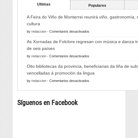
Ultimas
Populares
A Feira do Viño de Monterrei reunirá viño, gastronomía,
cultura
en
by
redaccion
-
Comentarios desactivados
A
As Xornadas de Folclore regresan con música e danza tr
Feira
de seis países
do
en
by
redaccion
-
Comentarios desactivados
Viño
As
de
Oito bibliotecas da provincia, beneficiarias da liña de su
Xornadas
Monterrei
vencelladas á promoción da lingua
de
reunirá
en
by
redaccion
-
Comentarios desactivados
Folclore
viño,
Oito
regresan
gastronomía,
bibliotecas
con
música
Síguenos en Facebook
da
música
e
provincia,
e
cultura
beneficiarias
danza
da
tradicional
liña
de
de
seis