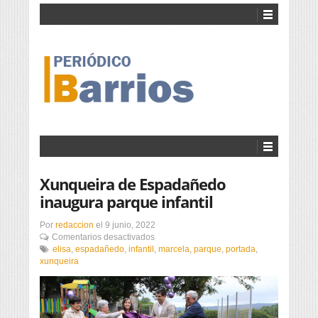
Xunqueira de Espadañedo
inaugura parque infantil
Por
redaccion
el
9 junio, 2022
en
Comentarios desactivados
Xunqueira
elisa
,
espadañedo
,
infantil
,
marcela
,
parque
,
portada
,
de
xunqueira
Espadañedo
inaugura
parque
infantil