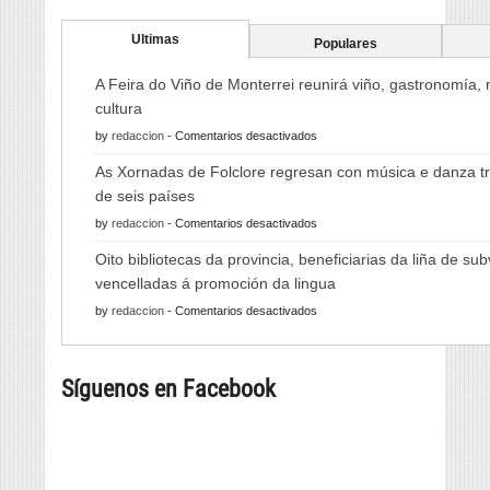
Ultimas
Populares
A Feira do Viño de Monterrei reunirá viño, gastronomía,
cultura
en
by
redaccion
-
Comentarios desactivados
A
As Xornadas de Folclore regresan con música e danza tr
Feira
de seis países
do
en
by
redaccion
-
Comentarios desactivados
Viño
As
de
Oito bibliotecas da provincia, beneficiarias da liña de su
Xornadas
Monterrei
vencelladas á promoción da lingua
de
reunirá
en
by
redaccion
-
Comentarios desactivados
Folclore
viño,
Oito
regresan
gastronomía,
bibliotecas
con
música
Síguenos en Facebook
da
música
e
provincia,
e
cultura
beneficiarias
danza
da
tradicional
liña
de