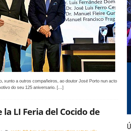
o
ía
o
édico
026
o, xunto a outros compañeiros, ao doutor José Porto nun acto
otivo do seu 125 aniversario. […]
 la LI Feria del Cocido de
Ú