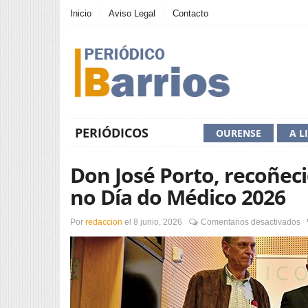
Inicio
Aviso Legal
Contacto
PERIÓDICOS
OURENSE
A L
Don José Porto, recoñec
no Día do Médico 2026
e
Por
redaccion
el
8 junio, 2026
Comentarios desactivados
D
J
Po
r
c
m
ho