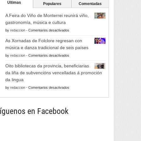
Ultimas
Populares
Comentadas
A Feira do Viño de Monterrei reunirá viño,
gastronomía, música e cultura
en
by
redaccion
-
Comentarios desactivados
A
As Xornadas de Folclore regresan con
Feira
música e danza tradicional de seis países
do
en
by
redaccion
-
Comentarios desactivados
Viño
As
de
Oito bibliotecas da provincia, beneficiarias
Xornadas
Monterrei
da liña de subvencións vencelladas á promoción
de
reunirá
da lingua
Folclore
viño,
en
by
redaccion
-
Comentarios desactivados
regresan
gastronomía,
Oito
con
música
bibliotecas
música
e
da
íguenos en Facebook
e
cultura
provincia,
danza
beneficiarias
tradicional
da
de
liña
seis