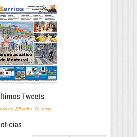
ltimos Tweets
híos de @Barrios_Ourense
oticias