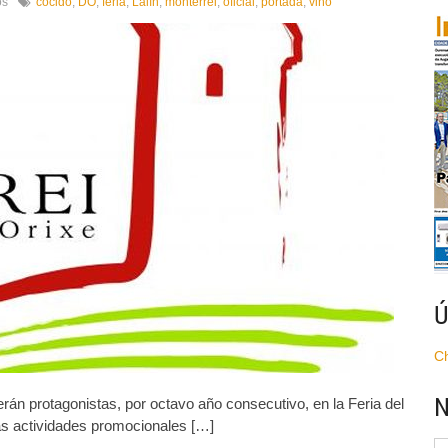
en
os
cocido
,
DO
,
feria
,
Lalín
,
monterrei
,
oficial
,
portada
,
viño
Monterrei,
vino
oficial
de
la
LI
Feria
del
Cocido
de
Lalín
Ú
C
N
án protagonistas, por octavo año consecutivo, en la Feria del
las actividades promocionales […]