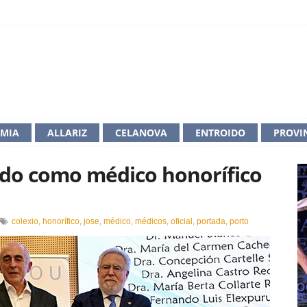
IMIA
ALLARIZ
CELANOVA
ENTROIDO
PROVI
ido como médico honorífico
n
colexio
,
honorífico
,
jose
,
médico
,
médicos
,
oficial
,
portada
,
porto
on
osé
rto,
ecoñecido
omo
édico
norífico