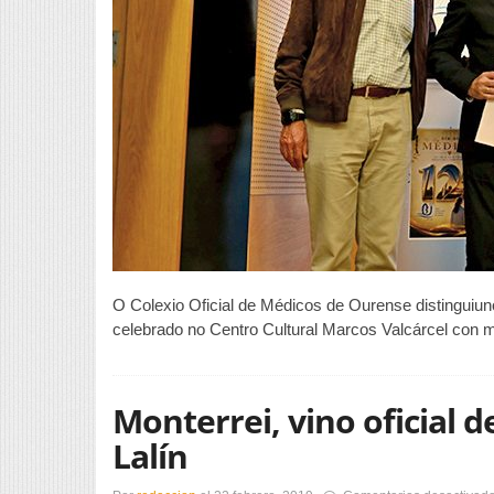
n
D
d
M
2
O Colexio Oficial de Médicos de Ourense distinguiun
celebrado no Centro Cultural Marcos Valcárcel con m
Monterrei, vino oficial de
Lalín