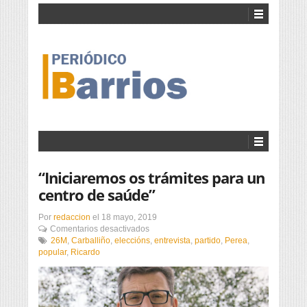
“Iniciaremos os trámites para un
centro de saúde”
Por
redaccion
el
18 mayo, 2019
en
Comentarios desactivados
“Iniciaremos
26M
,
Carballiño
,
eleccións
,
entrevista
,
partido
,
Perea
,
os
popular
,
Ricardo
trámites
para
un
centro