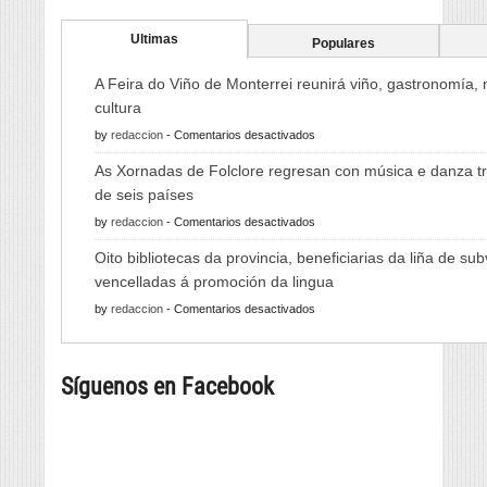
Ultimas
Populares
A Feira do Viño de Monterrei reunirá viño, gastronomía,
cultura
en
by
redaccion
-
Comentarios desactivados
A
As Xornadas de Folclore regresan con música e danza tr
Feira
de seis países
do
en
by
redaccion
-
Comentarios desactivados
Viño
As
de
Oito bibliotecas da provincia, beneficiarias da liña de su
Xornadas
Monterrei
vencelladas á promoción da lingua
de
reunirá
en
by
redaccion
-
Comentarios desactivados
Folclore
viño,
Oito
regresan
gastronomía,
bibliotecas
con
música
Síguenos en Facebook
da
música
e
provincia,
e
cultura
beneficiarias
danza
da
tradicional
liña
de