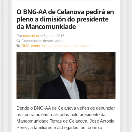
brutal”
O BNG-AA de Celanova pedirá en
pleno a dimisión do presidente
da Mancomunidade
Por
redaccion
el
6 junio, 2016
en
Comentarios desactivados
O
BNG
,
dimisión
,
mancomunidade
,
presidente
BNG-
AA
de
Celanova
pedirá
en
pleno
a
dimisión
do
presidente
da
Dende o BNG-AA de Celanova veñen de denunciar
Mancomunidade
as contratacións realizadas polo presidente da
Mancomunidade Terras de Celanova, José Antonio
Pérez, a familiares e achegados, así como a