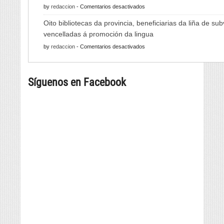
en
by
redaccion
-
Comentarios desactivados
Viño
As
de
Oito bibliotecas da provincia, beneficiarias da liña de su
Xornadas
Monterrei
vencelladas á promoción da lingua
de
reunirá
en
by
redaccion
-
Comentarios desactivados
Folclore
viño,
Oito
regresan
gastronomía,
bibliotecas
con
música
Síguenos en Facebook
da
música
e
provincia,
e
cultura
beneficiarias
danza
da
tradicional
liña
de
de
seis
subvencións
países
vencelladas
á
promoción
da
lingua