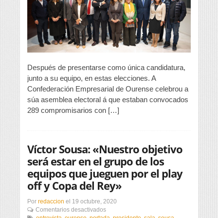
de
Empresario
de
Ourense
Después de presentarse como única candidatura,
junto a su equipo, en estas elecciones. A
Confederación Empresarial de Ourense celebrou a
súa asemblea electoral á que estaban convocados
289 compromisarios con […]
Víctor Sousa: «Nuestro objetivo
será estar en el grupo de los
equipos que jueguen por el play
off y Copa del Rey»
Por
redaccion
el
19 octubre, 2020
en
Comentarios desactivados
Víctor
entrevista
,
ourense
,
portada
,
presidente
,
sala
,
sousa
,