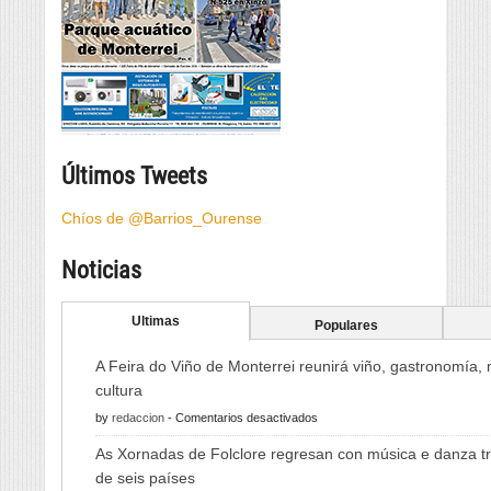
Últimos Tweets
Chíos de @Barrios_Ourense
Noticias
Ultimas
Populares
A Feira do Viño de Monterrei reunirá viño, gastronomía,
cultura
en
by
redaccion
-
Comentarios desactivados
A
As Xornadas de Folclore regresan con música e danza tr
Feira
de seis países
do