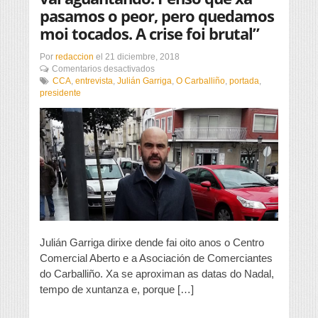
pasamos o peor, pero quedamos
moi tocados. A crise foi brutal”
Por
redaccion
el
21 diciembre, 2018
en
Comentarios desactivados
“O
CCA
,
entrevista
,
Julián Garriga
,
O Carballiño
,
portada
,
comercio
presidente
local
de
momento
vai
aguantando.
Penso
que
xa
pasamos
o
peor,
pero
Julián Garriga dirixe dende fai oito anos o Centro
quedamos
Comercial Aberto e a Asociación de Comerciantes
moi
do Carballiño. Xa se aproximan as datas do Nadal,
tocados.
A
tempo de xuntanza e, porque […]
crise
foi