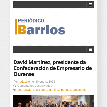
David Martínez, presidente da
Confederación de Empresario de
Ourense
Por
redaccion
el
30 enero, 2026
en
Comentarios desactivados
David
ceo
,
David
,
elecciones
,
martínez
,
portada
,
presidente
Martínez,
presidente
da
Confederación