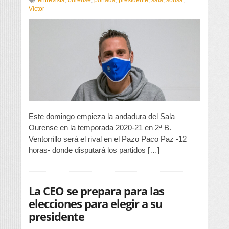
Sousa:
Víctor
«Nuestro
objetivo
será
estar
en
el
grupo
de
los
equipos
que
jueguen
Este domingo empieza la andadura del Sala
por
Ourense en la temporada 2020-21 en 2ª B.
el
Ventorrillo será el rival en el Pazo Paco Paz -12
play
off
horas- donde disputará los partidos […]
y
Copa
del
Rey»
La CEO se prepara para las
elecciones para elegir a su
presidente