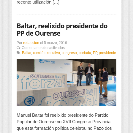
recente utilización […]
Baltar, reelixido presidente do
PP de Ourense
Por
redaccion
el
5 marzo, 2016
en
Comentarios desactivados
Baltar,
Baltar
,
comité executivo
,
congreso
,
portada
,
PP
,
presidente
reelixido
presidente
do
PP
de
Ourense
Manuel Baltar foi reelixido presidente do Partido
Popular de Ourense no XVII Congreso Provincial
que esta formación política celebrou no Pazo dos