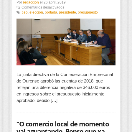
Por
redaccion
el
26 abril, 2019
en
Comentarios desactivados
La
ceo
,
elección
,
portada
,
presidente
,
presupuesto
CEO
se
prepara
para
las
elecciones
para
elegir
a
su
presidente
La junta directiva de la Confederación Empresarial
de Ourense aprobó las cuentas de 2018, que
reflejan una diferencia negativa de 346.000 euros
en ingresos sobre el presupuesto inicialmente
aprobado, debido […]
“O comercio local de momento
vai aguantando. Penso que xa