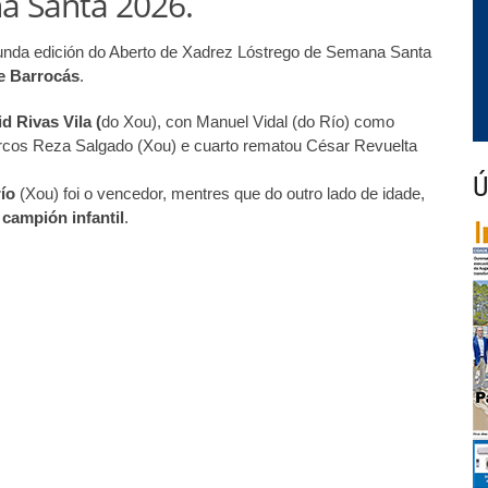
a Santa 2026.
gunda edición do Aberto de Xadrez Lóstrego de Semana Santa
de Barrocás
.
d Rivas Vila (
do Xou), con Manuel Vidal (do Río) como
arcos Reza Salgado (Xou) e cuarto rematou César Revuelta
Ú
ío
(Xou) foi o vencedor, mentres que do outro lado de idade,
o
campión infantil
.