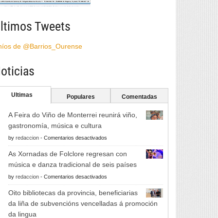
ltimos Tweets
híos de @Barrios_Ourense
oticias
Ultimas
Populares
Comentadas
A Feira do Viño de Monterrei reunirá viño,
gastronomía, música e cultura
en
by
redaccion
-
Comentarios desactivados
A
As Xornadas de Folclore regresan con
Feira
música e danza tradicional de seis países
do
en
by
redaccion
-
Comentarios desactivados
Viño
As
de
Oito bibliotecas da provincia, beneficiarias
Xornadas
Monterrei
da liña de subvencións vencelladas á promoción
de
reunirá
da lingua