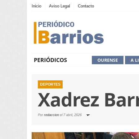
Inicio
Aviso Legal
Contacto
PERIÓDICOS
OURENSE
A L
DEPORTES
Xadrez Bar
Por
redaccion
el
7 abril, 2026