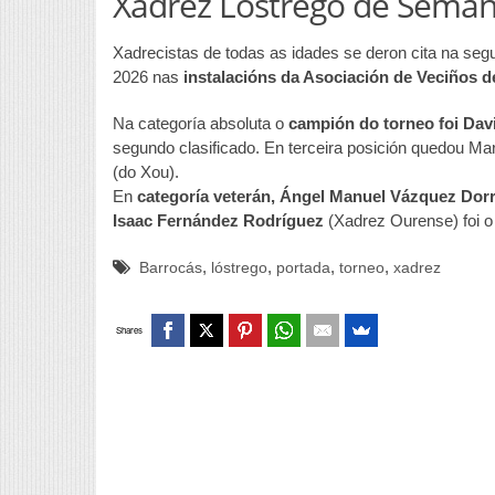
Xadrez Lóstrego de Seman
Xadrecistas de todas as idades se deron cita na se
2026 nas
instalacións da Asociación de Veciños 
Na categoría absoluta o
campión do torneo foi Davi
segundo clasificado. En terceira posición quedou M
(do Xou).
En
categoría veterán, Ángel Manuel Vázquez Dorr
Isaac Fernández Rodríguez
(Xadrez Ourense) foi 
,
,
,
,
Barrocás
lóstrego
portada
torneo
xadrez
Shares