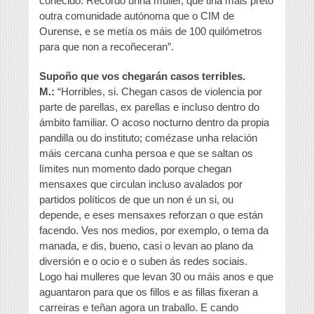
coñecido. Recordo unha muller, que tiña máis preto
outra comunidade autónoma que o CIM de
Ourense, e se metía os máis de 100 quilómetros
para que non a recoñeceran”.
Supoño que vos chegarán casos terribles.
M.:
“Horribles, si. Chegan casos de violencia por
parte de parellas, ex parellas e incluso dentro do
ámbito familiar. O acoso nocturno dentro da propia
pandilla ou do instituto; comézase unha relación
máis cercana cunha persoa e que se saltan os
límites nun momento dado porque chegan
mensaxes que circulan incluso avalados por
partidos políticos de que un non é un si, ou
depende, e eses mensaxes reforzan o que están
facendo. Ves nos medios, por exemplo, o tema da
manada, e dis, bueno, casi o levan ao plano da
diversión e o ocio e o suben ás redes sociais.
Logo hai mulleres que levan 30 ou máis anos e que
aguantaron para que os fillos e as fillas fixeran a
carreiras e teñan agora un traballo. E cando