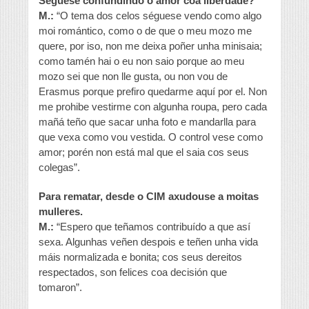
Séguese confundindo o amor coa liberdade?
M.:
“O tema dos celos séguese vendo como algo
moi romántico, como o de que o meu mozo me
quere, por iso, non me deixa poñer unha minisaia;
como tamén hai o eu non saio porque ao meu
mozo sei que non lle gusta, ou non vou de
Erasmus porque prefiro quedarme aquí por el. Non
me prohibe vestirme con algunha roupa, pero cada
mañá teño que sacar unha foto e mandarlla para
que vexa como vou vestida. O control vese como
amor; porén non está mal que el saia cos seus
colegas”.
Para rematar, desde o CIM axudouse a moitas
mulleres.
M.:
“Espero que teñamos contribuído a que así
sexa. Algunhas veñen despois e teñen unha vida
máis normalizada e bonita; cos seus dereitos
respectados, son felices coa decisión que
tomaron”.