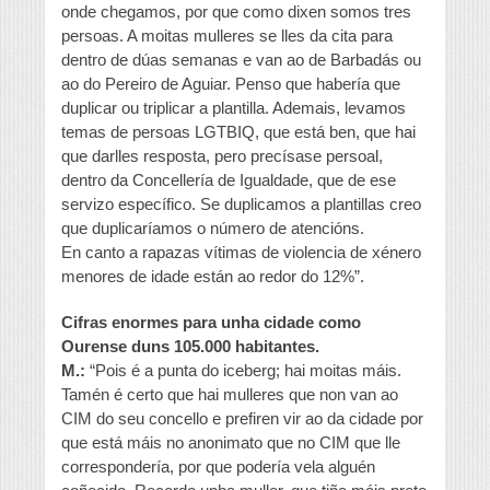
onde chegamos, por que como dixen somos tres
persoas. A moitas mulleres se lles da cita para
dentro de dúas semanas e van ao de Barbadás ou
ao do Pereiro de Aguiar. Penso que habería que
duplicar ou triplicar a plantilla. Ademais, levamos
temas de persoas LGTBIQ, que está ben, que hai
que darlles resposta, pero precísase persoal,
dentro da Concellería de Igualdade, que de ese
servizo específico. Se duplicamos a plantillas creo
que duplicaríamos o número de atencións.
En canto a rapazas vítimas de violencia de xénero
menores de idade están ao redor do 12%”.
Cifras enormes para unha cidade como
Ourense duns 105.000 habitantes.
M.:
“Pois é a punta do iceberg; hai moitas máis.
Tamén é certo que hai mulleres que non van ao
CIM do seu concello e prefiren vir ao da cidade por
que está máis no anonimato que no CIM que lle
correspondería, por que podería vela alguén