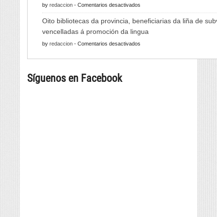
en
by
redaccion
-
Comentarios desactivados
Viño
As
de
Oito bibliotecas da provincia, beneficiarias da liña de su
Xornadas
Monterrei
vencelladas á promoción da lingua
de
reunirá
en
by
redaccion
-
Comentarios desactivados
Folclore
viño,
Oito
regresan
gastronomía,
bibliotecas
con
música
Síguenos en Facebook
da
música
e
provincia,
e
cultura
beneficiarias
danza
da
tradicional
liña
de
de
seis
subvencións
países
vencelladas
á
promoción
da
lingua