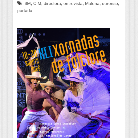
,
,
,
,
,
,
8M
CIM
directora
entrevista
Malena
ourense
portada