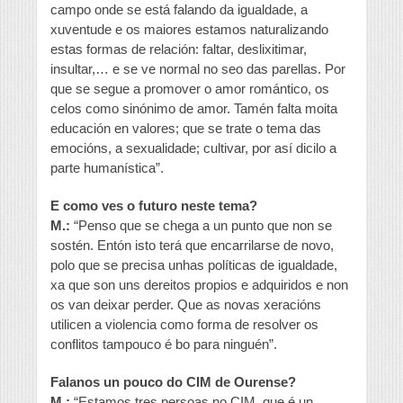
campo onde se está falando da igualdade, a
xuventude e os maiores estamos naturalizando
estas formas de relación: faltar, deslixitimar,
insultar,… e se ve normal no seo das parellas. Por
que se segue a promover o amor romántico, os
celos como sinónimo de amor. Tamén falta moita
educación en valores; que se trate o tema das
emocións, a sexualidade; cultivar, por así dicilo a
parte humanística”.
E como ves o futuro neste tema?
M.:
“Penso que se chega a un punto que non se
sostén. Entón isto terá que encarrilarse de novo,
polo que se precisa unhas políticas de igualdade,
xa que son uns dereitos propios e adquiridos e non
os van deixar perder. Que as novas xeracións
utilicen a violencia como forma de resolver os
conflitos tampouco é bo para ninguén”.
Falanos un pouco do CIM de Ourense?
M.:
“Estamos tres persoas no CIM, que é un