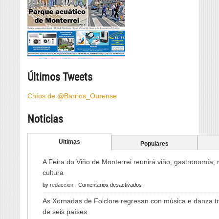
Últimos Tweets
Chíos de @Barrios_Ourense
Noticias
Ultimas
Populares
A Feira do Viño de Monterrei reunirá viño, gastronomía,
cultura
en
by
redaccion
-
Comentarios desactivados
A
As Xornadas de Folclore regresan con música e danza tr
Feira
de seis países
do