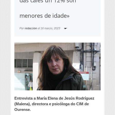
das cales un 12% son
menores de idade»
Por
redaccion
el
16 marzo, 2023
Entrevista a María Elena de Jesús Rodríguez
(Malena), directora e psicóloga do CIM de
Ourense.