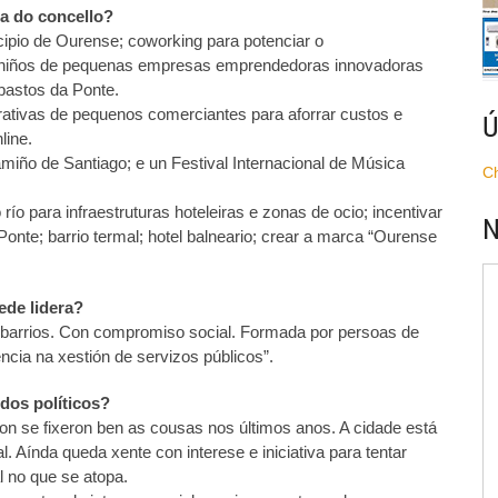
a do concello?
ipio de Ourense; coworking para potenciar o
de niños de pequenas empresas emprendedoras innovadoras
bastos da Ponte.
rativas de pequenos comerciantes para aforrar custos e
Ú
line.
miño de Santiago; e un Festival Internacional de Música
C
 para infraestruturas hoteleiras e zonas de ocio; incentivar
N
Ponte; barrio termal; hotel balneario; crear a marca “Ourense
ede lidera?
 barrios. Con compromiso social. Formada por persoas de
encia na xestión de servizos públicos”.
idos políticos?
on se fixeron ben as cousas nos últimos anos. A cidade está
l. Aínda queda xente con interese e iniciativa para tentar
l no que se atopa.