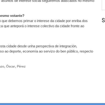
asuntos de interese social seguiremos atascados no mesmo
esmo votante?
S
que debemos primar o interese da cidade por enriba dos
a que anteporá o interese colectivo da cidade fronte ao
ta cidade desde unha perspectiva de integración,
eso ao deporte, economía ao servizo do ben público, respecto
,
,
azo
Óscar
Pérez