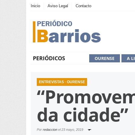
Inicio
Aviso Legal
Contacto
PERIÓDICOS
OURENSE
A L
ENTREVISTAS
·
OURENSE
“Promovemo
da cidade”
Por
redaccion
el
23 mayo, 2019