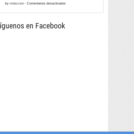
para
en
by
redaccion
-
Comentarios desactivados
con
a
Barrios
infinitas
tapa
258
posibilidades
máis
íguenos en Facebook
grande