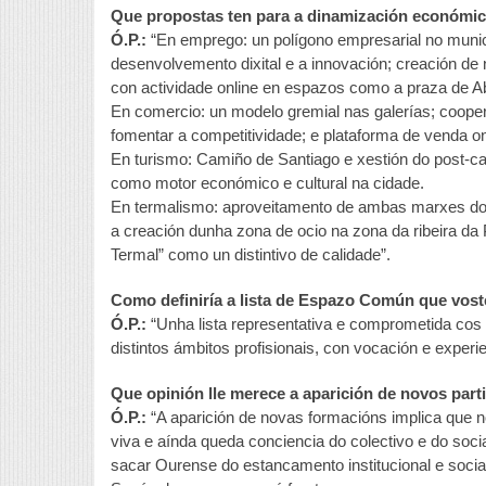
Que propostas ten para a dinamización económic
Ó.P.:
“En emprego: un polígono empresarial no munic
desenvolvemento dixital e a innovación; creación 
con actividade online en espazos como a praza de A
En comercio: un modelo gremial nas galerías; coope
fomentar a competitividade; e plataforma de venda on
En turismo: Camiño de Santiago e xestión do post-ca
como motor económico e cultural na cidade.
En termalismo: aproveitamento de ambas marxes do río
a creación dunha zona de ocio na zona da ribeira da 
Termal” como un distintivo de calidade”.
Como definiría a lista de Espazo Común que vost
Ó.P.:
“Unha lista representativa e comprometida cos
distintos ámbitos profisionais, con vocación e experi
Que opinión lle merece a aparición de novos part
Ó.P.:
“A aparición de novas formacións implica que n
viva e aínda queda conciencia do colectivo e do socia
sacar Ourense do estancamento institucional e socia