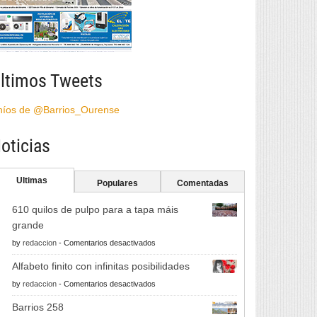
ltimos Tweets
híos de @Barrios_Ourense
oticias
Ultimas
Populares
Comentadas
610 quilos de pulpo para a tapa máis
grande
en
by
redaccion
-
Comentarios desactivados
610
Alfabeto finito con infinitas posibilidades
quilos
en
by
redaccion
-
Comentarios desactivados
de
Alfabeto
pulpo
Barrios 258
finito