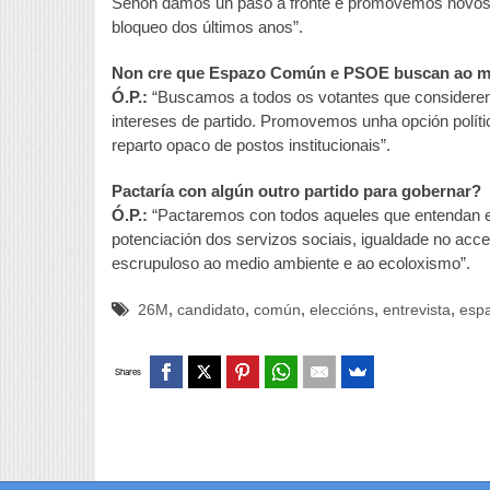
Senón damos un paso á fronte e promovemos novos 
bloqueo dos últimos anos”.
Non cre que Espazo Común e PSOE buscan ao m
Ó.P.:
“Buscamos a todos os votantes que consideren 
intereses de partido. Promovemos unha opción polític
reparto opaco de postos institucionais”.
Pactaría con algún outro partido para gobernar?
Ó.P.:
“Pactaremos con todos aqueles que entendan es
potenciación dos servizos sociais, igualdade no acc
escrupuloso ao medio ambiente e ao ecoloxismo”.
,
,
,
,
,
26M
candidato
común
eleccións
entrevista
esp
Shares