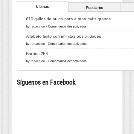
Ultimas
Populares
610 quilos de pulpo para a tapa máis grande
en
by
redaccion
-
Comentarios desactivados
610
Alfabeto finito con infinitas posibilidades
quilos
en
by
redaccion
-
Comentarios desactivados
de
Alfabeto
pulpo
Barrios 258
finito
para
en
by
redaccion
-
Comentarios desactivados
con
a
Barrios
infinitas
tapa
258
posibilidades
máis
Síguenos en Facebook
grande