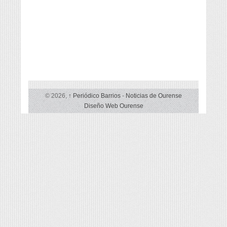
© 2026,
↑
Periódico Barrios
-
Noticias de Ourense
Diseño Web Ourense