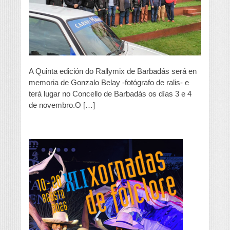
de
Barbadás
será
en
memoria
de
Gonzalo
Belay
A Quinta edición do Rallymix de Barbadás será en
memoria de Gonzalo Belay -fotógrafo de ralis- e
terá lugar no Concello de Barbadás os días 3 e 4
de novembro.O […]