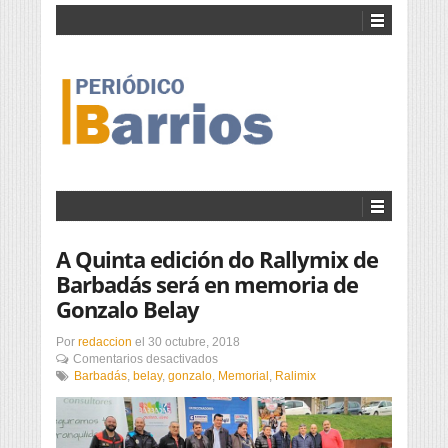
A Quinta edición do Rallymix de
Barbadás será en memoria de
Gonzalo Belay
Por
redaccion
el
30 octubre, 2018
en
Comentarios desactivados
A
Barbadás
,
belay
,
gonzalo
,
Memorial
,
Ralimix
Quinta
edición
do
Rallymix