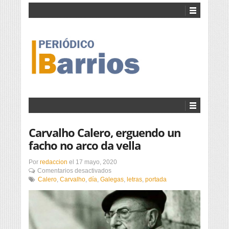
Carvalho Calero, erguendo un
facho no arco da vella
Por
redaccion
el
17 mayo, 2020
en
Comentarios desactivados
Carvalho
Calero
,
Carvalho
,
día
,
Galegas
,
letras
,
portada
Calero,
erguendo
un
facho
no