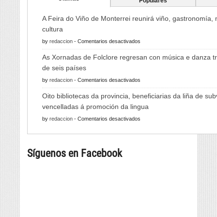
Populares
A Feira do Viño de Monterrei reunirá viño, gastronomía,
cultura
en
by
redaccion
-
Comentarios desactivados
A
As Xornadas de Folclore regresan con música e danza tr
Feira
de seis países
do
en
by
redaccion
-
Comentarios desactivados
Viño
As
de
Oito bibliotecas da provincia, beneficiarias da liña de su
Xornadas
Monterrei
vencelladas á promoción da lingua
de
reunirá
en
by
redaccion
-
Comentarios desactivados
Folclore
viño,
Oito
regresan
gastronomía,
bibliotecas
con
música
Síguenos en Facebook
da
música
e
provincia,
e
cultura
beneficiarias
danza
da
tradicional
liña
de
de
seis
subvencións