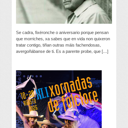
arco
da
vella
Se cadra, fixéronche o aniversario porque pensan
que morriches, xa sabes que en vida non quixeron
tratar contigo, tiñan outras máis fachendosas,
avergoñábanse de ti. Es a parente probe, que […]