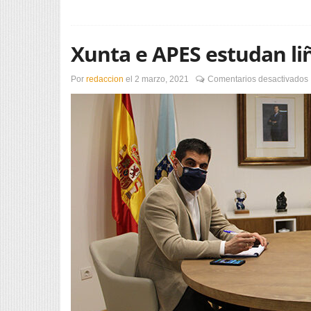
Xunta e APES estudan li
Por
redaccion
el
2 marzo, 2021
Comentarios desactivados