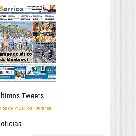
ltimos Tweets
híos de @Barrios_Ourense
oticias