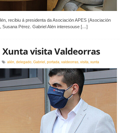
Alén, recibiu á presidenta da Asociación APES (Asociación
, Susana Pérez. Gabriel Alén interesouse […]
a Xunta visita Valdeorras
en
alén
,
delegado
,
Gabriel
,
portada
,
valdeorras
,
visita
,
xunta
O
delegado
erritorial
da
Xunta
isita
Valdeorras