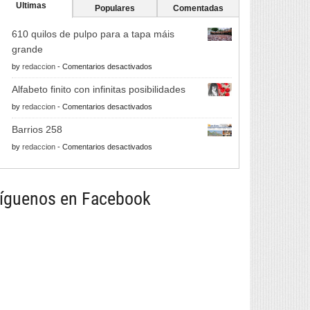
Ultimas
Populares
Comentadas
610 quilos de pulpo para a tapa máis
grande
en
by
redaccion
-
Comentarios desactivados
610
Alfabeto finito con infinitas posibilidades
quilos
en
by
redaccion
-
Comentarios desactivados
de
Alfabeto
pulpo
Barrios 258
finito
para
en
by
redaccion
-
Comentarios desactivados
con
a
Barrios
infinitas
tapa
258
posibilidades
máis
íguenos en Facebook
grande