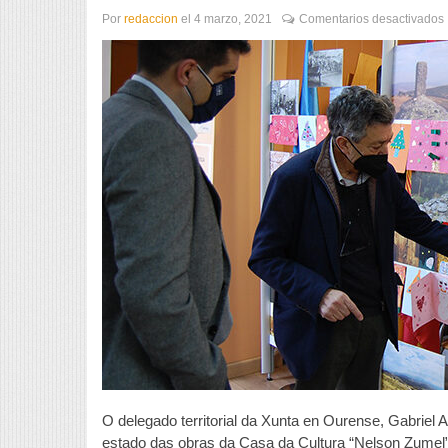
Por
redaccion
el
4 marzo, 2021
Comentarios desactivados
T
i
O delegado territorial da Xunta en Ourense, Gabriel 
estado das obras da Casa da Cultura “Nelson Zumel”