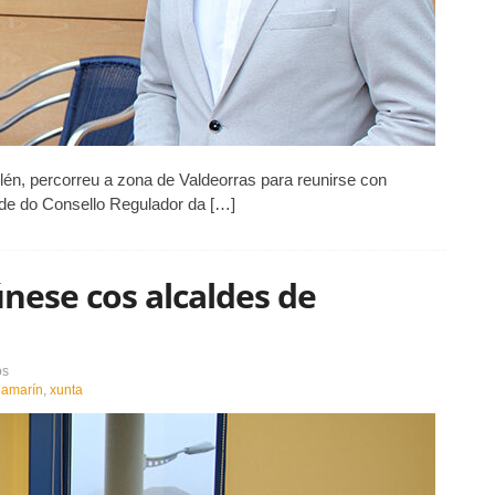
Alén, percorreu a zona de Valdeorras para reunirse con
de do Consello Regulador da […]
nese cos alcaldes de
en
os
O
lamarín
,
xunta
delegado
da
Xunta
reúnese
cos