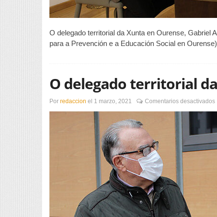
O delegado territorial da Xunta en Ourense, Gabriel 
para a Prevención e a Educación Social en Ourense)
O delegado territorial d
Por
redaccion
el
1 marzo, 2021
Comentarios desactivados
t
v