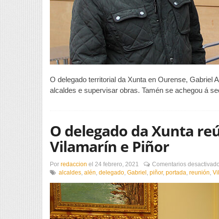
O delegado territorial da Xunta en Ourense, Gabriel 
alcaldes e supervisar obras. Tamén se achegou á se
O delegado da Xunta reú
Vilamarín e Piñor
Por
redaccion
el
24 febrero, 2021
Comentarios desactivad
alcaldes
,
alén
,
delegado
,
Gabriel
,
piñor
,
portada
,
reunión
,
Vi