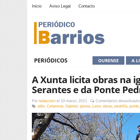
Inicio
Aviso Legal
Contacto
PERIÓDICOS
OURENSE
A L
A Xunta licita obras na 
Serantes e da Ponte Ped
Por
redaccion
el
10 marzo, 2021
Comentarios desactivado
alén
,
Celanova
,
Gabriel
,
igrexa
,
Leiro
,
obras
,
pedriña
,
ponte