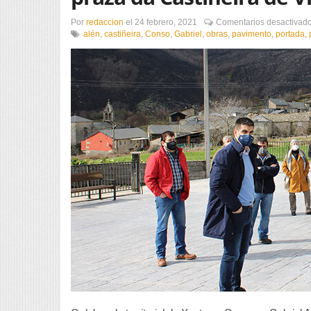
Por
redaccion
el
24 febrero, 2021
Comentarios desactivad
alén
,
castiñeira
,
Conso
,
Gabriel
,
obras
,
pavimento
,
portada
,