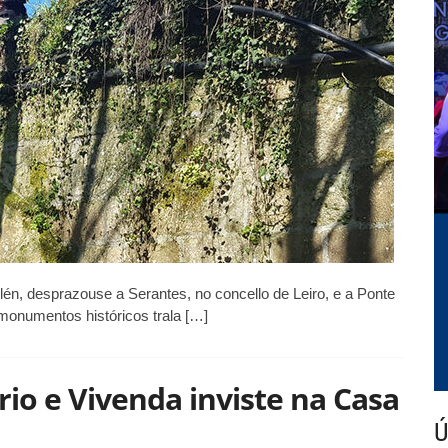
Santo
Tomé
de
Serantes
e
da
Ponte
Pedriña
Alén, desprazouse a Serantes, no concello de Leiro, e a Ponte
 monumentos históricos trala […]
io e Vivenda inviste na Casa
Ú