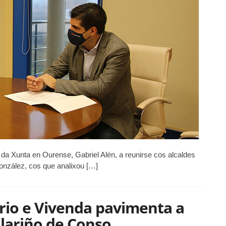
alcaldes
de
Vilamarín
e
Piñor
o da Xunta en Ourense, Gabriel Alén, a reunirse cos alcaldes
onzález, cos que analixou […]
rio e Vivenda pavimenta a
ilariño de Conso