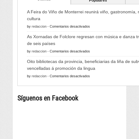
Populares
A Feira do Viño de Monterrei reunirá viño, gastronomía,
cultura
en
by
redaccion
-
Comentarios desactivados
A
As Xornadas de Folclore regresan con música e danza tr
Feira
de seis países
do
en
by
redaccion
-
Comentarios desactivados
Viño
As
de
Oito bibliotecas da provincia, beneficiarias da liña de su
Xornadas
Monterrei
vencelladas á promoción da lingua
de
reunirá
en
by
redaccion
-
Comentarios desactivados
Folclore
viño,
Oito
regresan
gastronomía,
bibliotecas
con
música
Síguenos en Facebook
da
música
e
provincia,
e
cultura
beneficiarias
danza
da
tradicional
liña
de
de
seis
subvencións