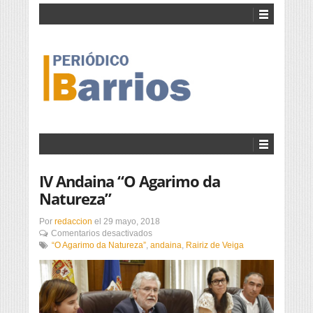
IV Andaina “O Agarimo da
Natureza”
Por
redaccion
el
29 mayo, 2018
en
Comentarios desactivados
IV
“O Agarimo da Natureza”
,
andaina
,
Rairiz de Veiga
Andaina
“O
Agarimo
da
Natureza”