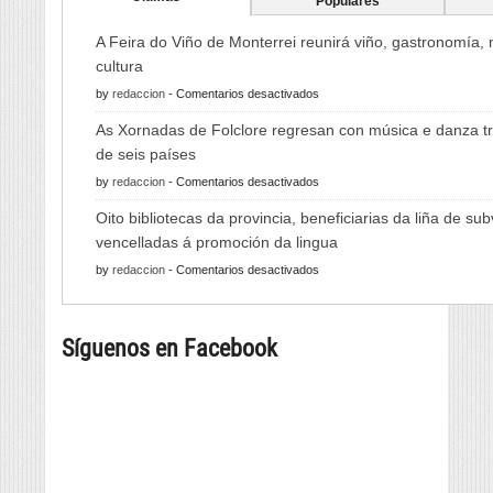
Populares
A Feira do Viño de Monterrei reunirá viño, gastronomía,
cultura
en
by
redaccion
-
Comentarios desactivados
A
As Xornadas de Folclore regresan con música e danza tr
Feira
de seis países
do
en
by
redaccion
-
Comentarios desactivados
Viño
As
de
Oito bibliotecas da provincia, beneficiarias da liña de su
Xornadas
Monterrei
vencelladas á promoción da lingua
de
reunirá
en
by
redaccion
-
Comentarios desactivados
Folclore
viño,
Oito
regresan
gastronomía,
bibliotecas
con
música
Síguenos en Facebook
da
música
e
provincia,
e
cultura
beneficiarias
danza
da
tradicional
liña
de
de
seis
subvencións