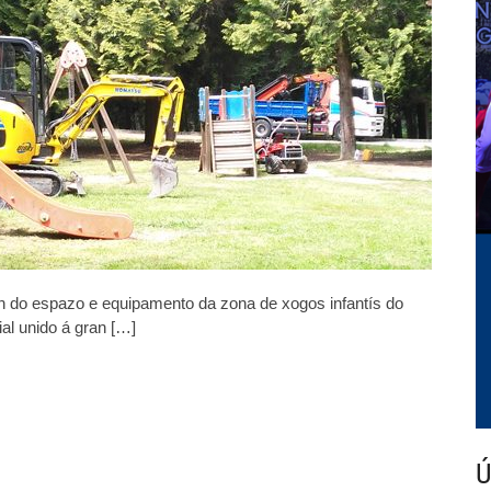
parque
municipal
do
Carballiño
 do espazo e equipamento da zona de xogos infantís do
al unido á gran […]
Ú