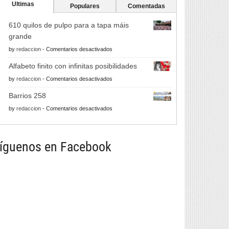
Ultimas
Populares
Comentadas
610 quilos de pulpo para a tapa máis
grande
en
by
redaccion
-
Comentarios desactivados
610
Alfabeto finito con infinitas posibilidades
quilos
en
by
redaccion
-
Comentarios desactivados
de
Alfabeto
pulpo
Barrios 258
finito
para
en
by
redaccion
-
Comentarios desactivados
con
a
Barrios
infinitas
tapa
258
posibilidades
máis
íguenos en Facebook
grande