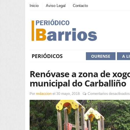
Inicio
Aviso Legal
Contacto
PERIÓDICOS
OURENSE
A L
Renóvase a zona de xogo
municipal do Carballiño
Por
redaccion
el
30 mayo, 2018
Comentarios desactivados