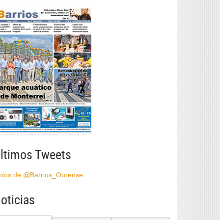
ltimos Tweets
híos de @Barrios_Ourense
oticias