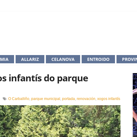
IMIA
ALLARIZ
CELANOVA
ENTROIDO
PROVI
s infantís do parque
en
O Carballiño
,
parque municipal
,
portada
,
renovación
,
xogos infantís
Renóvase
a
zona
de
xogos
infantís
do