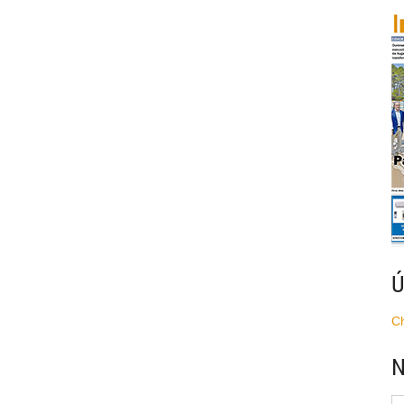
Ú
C
N