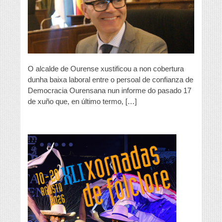
as
baixas
laborais
no
Concello
de
Ourense
O alcalde de Ourense xustificou a non cobertura
dunha baixa laboral entre o persoal de confianza de
Democracia Ourensana nun informe do pasado 17
de xuño que, en último termo, […]