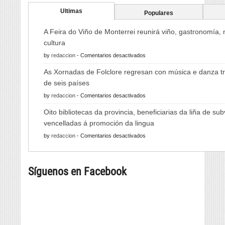
Ultimas
Populares
A Feira do Viño de Monterrei reunirá viño, gastronomía,
cultura
en
by
redaccion
-
Comentarios desactivados
A
As Xornadas de Folclore regresan con música e danza tr
Feira
de seis países
do
en
by
redaccion
-
Comentarios desactivados
Viño
As
de
Oito bibliotecas da provincia, beneficiarias da liña de su
Xornadas
Monterrei
vencelladas á promoción da lingua
de
reunirá
en
by
redaccion
-
Comentarios desactivados
Folclore
viño,
Oito
regresan
gastronomía,
bibliotecas
con
música
Síguenos en Facebook
da
música
e
provincia,
e
cultura
beneficiarias
danza
da
tradicional
liña
de
de