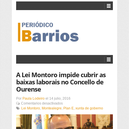
A Lei Montoro impide cubrir as
baixas laborais no Concello de
Ourense
Por
Paula Lodeiro
el
14 julio, 2016
en
Comentarios desactivados
A
Lei Montoro
,
Montealegre
,
Plan E
,
xunta de goberno
Lei
Montoro
impide
cubrir