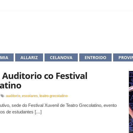
IMIA
ALLARIZ
CELANOVA
ENTROIDO
PROVI
 Auditorio co Festival
atino
n
auditorio
,
escolares
,
teatro grecolatino
vo, sede do Festival Xuvenil de Teatro Grecolatino, evento
ultura
lásica
tos de estudantes […]
nche
uditorio
o