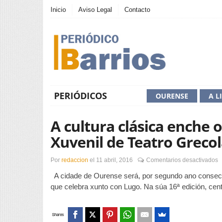
Inicio
Aviso Legal
Contacto
PERIÓDICOS
OURENSE
A L
A cultura clásica enche o
Xuvenil de Teatro Grecol
e
Por
redaccion
el
11 abril, 2016
Comentarios desactivados
A
A cidade de Ourense será, por segundo ano consecuti
c
c
que celebra xunto con Lugo. Na súa 16ª edición, cen
e
o
A
Shares
c