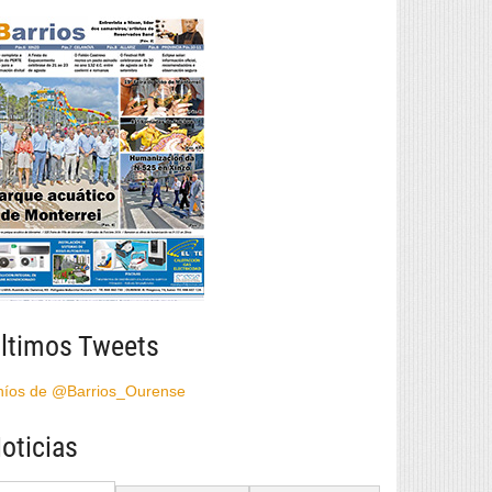
ltimos Tweets
híos de @Barrios_Ourense
oticias