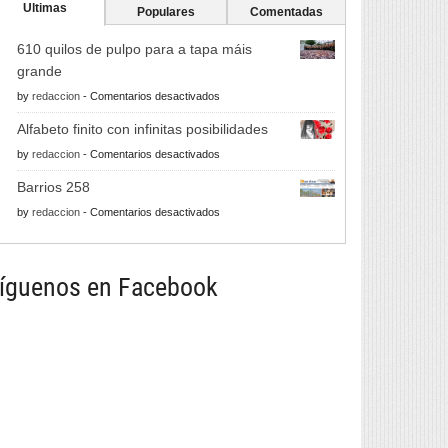
Ultimas
Populares
Comentadas
610 quilos de pulpo para a tapa máis
grande
en
by
redaccion
-
Comentarios desactivados
610
Alfabeto finito con infinitas posibilidades
quilos
en
by
redaccion
-
Comentarios desactivados
de
Alfabeto
pulpo
Barrios 258
finito
para
en
by
redaccion
-
Comentarios desactivados
con
a
Barrios
infinitas
tapa
258
posibilidades
máis
íguenos en Facebook
grande