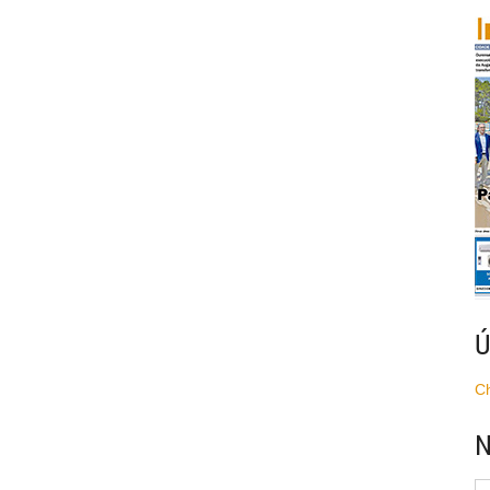
Ú
C
N