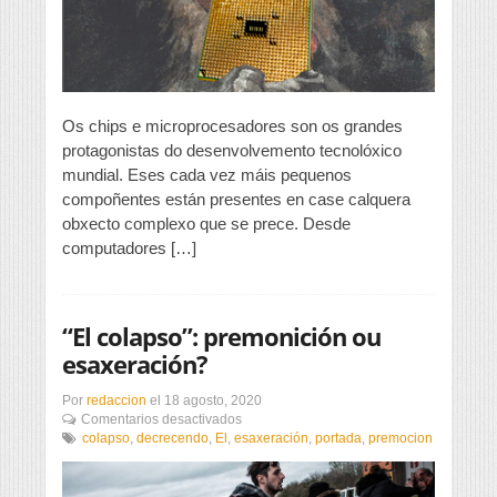
caída
dos
chips
Os chips e microprocesadores son os grandes
protagonistas do desenvolvemento tecnolóxico
mundial. Eses cada vez máis pequenos
compoñentes están presentes en case calquera
obxecto complexo que se prece. Desde
computadores […]
“El colapso”: premonición ou
esaxeración?
Por
redaccion
el
18 agosto, 2020
en
Comentarios desactivados
“El
colapso
,
decrecendo
,
El
,
esaxeración
,
portada
,
premocion
colapso”:
premonición
ou