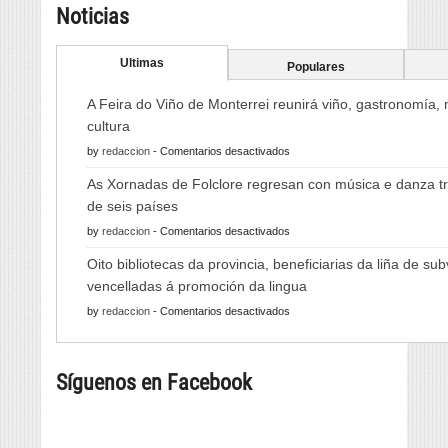
Noticias
Ultimas
Populares
A Feira do Viño de Monterrei reunirá viño, gastronomía,
cultura
en
by
redaccion
-
Comentarios desactivados
A
As Xornadas de Folclore regresan con música e danza tr
Feira
de seis países
do
en
by
redaccion
-
Comentarios desactivados
Viño
As
de
Oito bibliotecas da provincia, beneficiarias da liña de su
Xornadas
Monterrei
vencelladas á promoción da lingua
de
reunirá
en
by
redaccion
-
Comentarios desactivados
Folclore
viño,
Oito
regresan
gastronomía,
bibliotecas
con
música
Síguenos en Facebook
da
música
e
provincia,
e
cultura
beneficiarias
danza
da