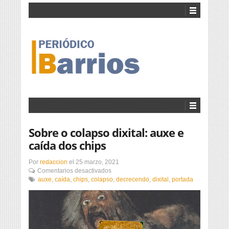
Sobre o colapso dixital: auxe e
caída dos chips
Por
redaccion
el
25 marzo, 2021
en
Comentarios desactivados
Sobre
auxe
,
caída
,
chips
,
colapso
,
decrecendo
,
dixital
,
portada
o
colapso
dixital:
auxe
e