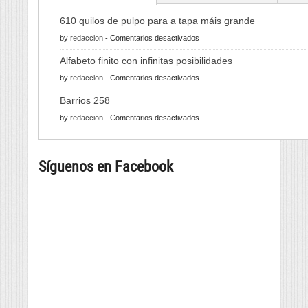
610 quilos de pulpo para a tapa máis grande
en
by
redaccion
-
Comentarios desactivados
610
Alfabeto finito con infinitas posibilidades
quilos
en
by
redaccion
-
Comentarios desactivados
de
Alfabeto
pulpo
Barrios 258
finito
para
en
by
redaccion
-
Comentarios desactivados
con
a
Barrios
infinitas
tapa
258
posibilidades
máis
Síguenos en Facebook
grande