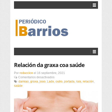
Relación da graxa coa saúde
Por
redaccion
el
16 septiembre, 2021
en
Comentarios desactivados
Relación
damiao
,
graxa
,
joao
,
Lado
,
outro
,
portada
,
raia
,
relación
,
da
saúde
graxa
coa
saúde