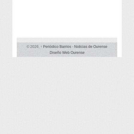
© 2026,
↑
Periódico Barrios
-
Noticias de Ourense
Diseño Web Ourense