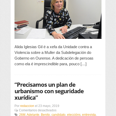
é
física
é
fácil
de
detectar,
pero
cando
é
doutro
tipo
Alida Iglesias Gil é a xefa da Unidade contra a
(psicolóxica,
Violencia sobre a Muller da Subdelegación do
emocional,
Goberno en Ourense. A dedicación de persoas
económica)
é
como ela é imprescindible para, pouco […]
máis
complicado»
“Precisamos un plan de
urbanismo con seguridade
xurídica”
Por
redaccion
el
23 mayo, 2019
en
Comentarios desactivados
“Precisamos
26M
,
Adelante
,
Benito
,
candidato
,
eleccións
,
entrevista
,