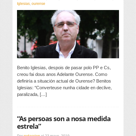
un
Iglesias
,
ourense
plan
de
urbanismo
con
seguridade
xurídica”
Benito Iglesias, despois de pasar polo PP e Cs,
creou fai dous anos Adelante Ourense. Como
definiría a situación actual de Ourense? Benitos
Iglesias: “Converteuse nunha cidade en declive,
paralizada, […]
“As persoas son a nosa medida
estrela”
Por
redaccion
el
23 mayo, 2019