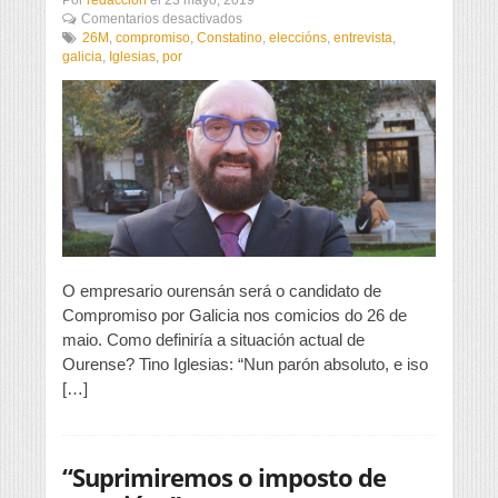
en
Comentarios desactivados
“As
26M
,
compromiso
,
Constatino
,
eleccións
,
entrevista
,
persoas
galicia
,
Iglesias
,
por
son
a
nosa
medida
estrela”
O empresario ourensán será o candidato de
Compromiso por Galicia nos comicios do 26 de
maio. Como definiría a situación actual de
Ourense? Tino Iglesias: “Nun parón absoluto, e iso
[…]
“Suprimiremos o imposto de