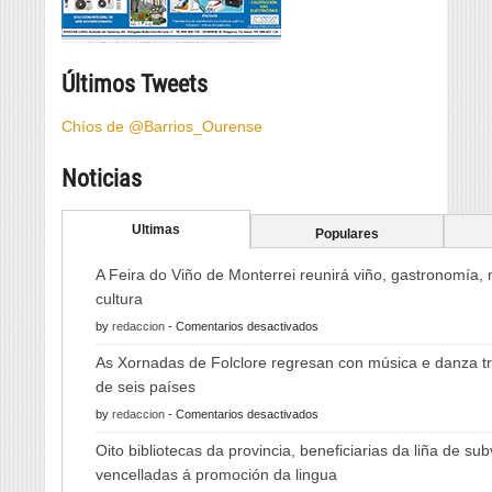
Últimos Tweets
Chíos de @Barrios_Ourense
Noticias
Ultimas
Populares
A Feira do Viño de Monterrei reunirá viño, gastronomía,
cultura
en
by
redaccion
-
Comentarios desactivados
A
As Xornadas de Folclore regresan con música e danza tr
Feira
de seis países
do
en
by
redaccion
-
Comentarios desactivados
Viño
As
de
Oito bibliotecas da provincia, beneficiarias da liña de su
Xornadas
Monterrei
vencelladas á promoción da lingua
de