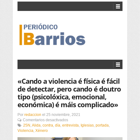
«Cando a violencia é física é fácil
de detectar, pero cando é doutro
tipo (psicolóxica, emocional,
económica) é máis complicado»
Por
redaccion
el
25 noviembre, 2021
en
Comentarios desactivados
«Cando
25N
,
Alida
,
contra
,
día
,
entrevista
,
Iglesias
,
portada
,
a
Violencia
,
Xénero
violencia