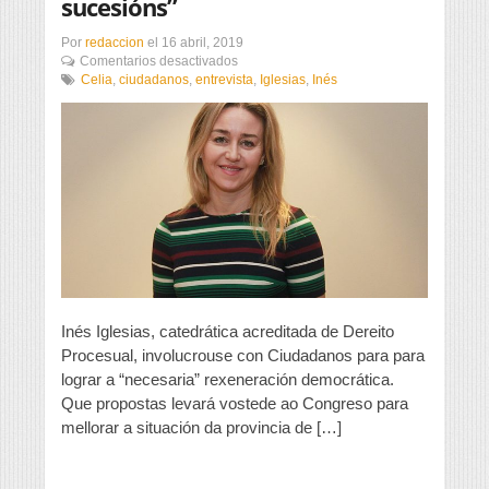
sucesións”
Por
redaccion
el
16 abril, 2019
en
Comentarios desactivados
“Suprimiremos
Celia
,
ciudadanos
,
entrevista
,
Iglesias
,
Inés
o
imposto
de
sucesións”
Inés Iglesias, catedrática acreditada de Dereito
Procesual, involucrouse con Ciudadanos para para
lograr a “necesaria” rexeneración democrática.
Que propostas levará vostede ao Congreso para
mellorar a situación da provincia de […]