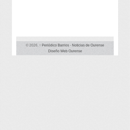
© 2026,
↑
Periódico Barrios
-
Noticias de Ourense
Diseño Web Ourense