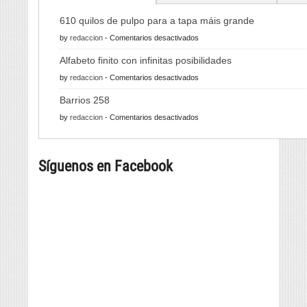
610 quilos de pulpo para a tapa máis grande
en
by
redaccion
-
Comentarios desactivados
610
Alfabeto finito con infinitas posibilidades
quilos
en
by
redaccion
-
Comentarios desactivados
de
Alfabeto
pulpo
Barrios 258
finito
para
en
by
redaccion
-
Comentarios desactivados
con
a
Barrios
infinitas
tapa
258
posibilidades
máis
Síguenos en Facebook
grande