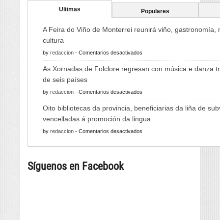
Ultimas
Populares
A Feira do Viño de Monterrei reunirá viño, gastronomía,
cultura
en
by
redaccion
-
Comentarios desactivados
A
As Xornadas de Folclore regresan con música e danza tr
Feira
de seis países
do
en
by
redaccion
-
Comentarios desactivados
Viño
As
de
Oito bibliotecas da provincia, beneficiarias da liña de su
Xornadas
Monterrei
vencelladas á promoción da lingua
de
reunirá
en
by
redaccion
-
Comentarios desactivados
Folclore
viño,
Oito
regresan
gastronomía,
bibliotecas
con
música
Síguenos en Facebook
da
música
e
provincia,
e
cultura
beneficiarias
danza
da
tradicional
liña
de
de