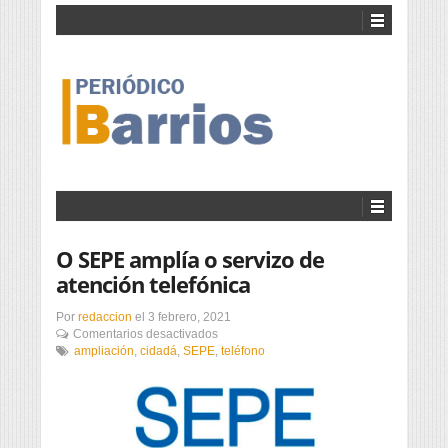
O SEPE amplía o servizo de
atención telefónica
Por
redaccion
el
3 febrero, 2021
en
Comentarios desactivados
O
ampliación
,
cidadá
,
SEPE
,
teléfono
SEPE
amplía
o
servizo
de