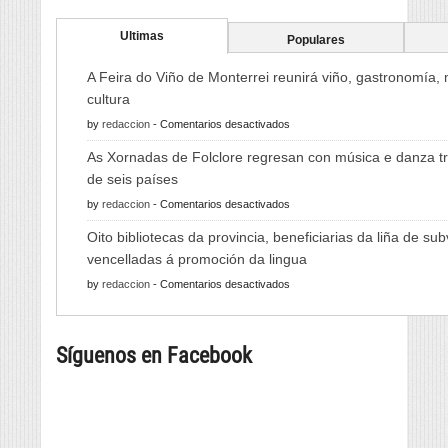
Ultimas
Populares
A Feira do Viño de Monterrei reunirá viño, gastronomía,
cultura
en
by
redaccion
-
Comentarios desactivados
A
As Xornadas de Folclore regresan con música e danza tr
Feira
de seis países
do
en
by
redaccion
-
Comentarios desactivados
Viño
As
de
Oito bibliotecas da provincia, beneficiarias da liña de su
Xornadas
Monterrei
vencelladas á promoción da lingua
de
reunirá
en
by
redaccion
-
Comentarios desactivados
Folclore
viño,
Oito
regresan
gastronomía,
bibliotecas
con
música
Síguenos en Facebook
da
música
e
provincia,
e
cultura
beneficiarias
danza
da
tradicional
liña
de