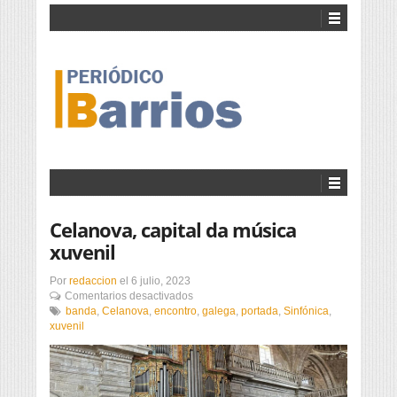
Celanova, capital da música
xuvenil
Por
redaccion
el
6 julio, 2023
en
Comentarios desactivados
Celanova,
banda
,
Celanova
,
encontro
,
galega
,
portada
,
Sinfónica
,
capital
xuvenil
da
música
xuvenil