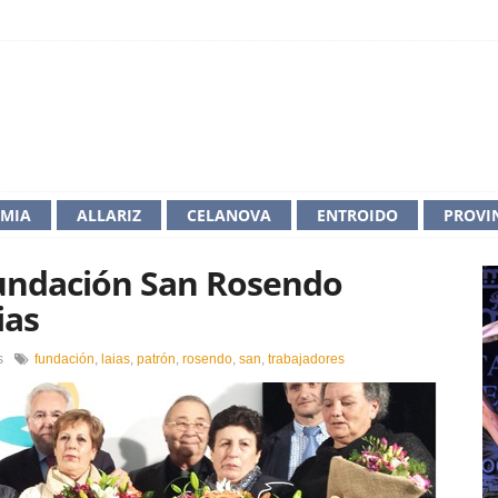
IMIA
ALLARIZ
CELANOVA
ENTROIDO
PROVI
Fundación San Rosendo
ias
en
s
fundación
,
laias
,
patrón
,
rosendo
,
san
,
trabajadores
Los
trabajadores
de
la
Fundación
San
Rosendo