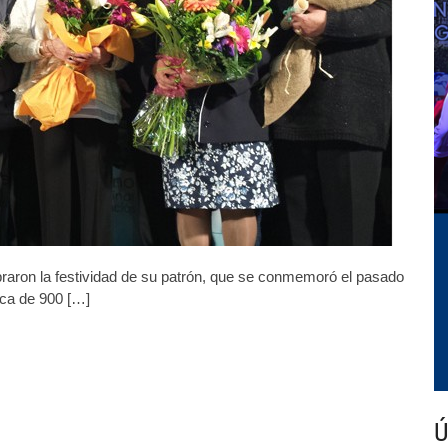
festejan
su
patrón
en
Laias
raron la festividad de su patrón, que se conmemoró el pasado
rca de 900 […]
Ú