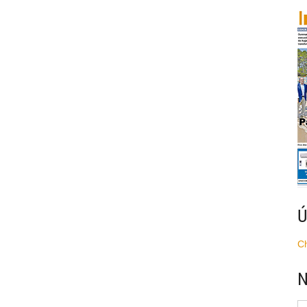
Ú
C
N