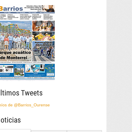
ltimos Tweets
híos de @Barrios_Ourense
oticias