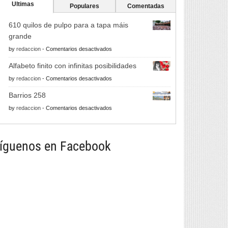
Ultimas
Populares
Comentadas
610 quilos de pulpo para a tapa máis
grande
en
by
redaccion
-
Comentarios desactivados
610
Alfabeto finito con infinitas posibilidades
quilos
en
by
redaccion
-
Comentarios desactivados
de
Alfabeto
pulpo
Barrios 258
finito
para
en
by
redaccion
-
Comentarios desactivados
con
a
Barrios
infinitas
tapa
258
posibilidades
máis
íguenos en Facebook
grande