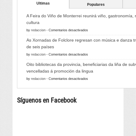
Ultimas
Populares
A Feira do Viño de Monterrei reunirá viño, gastronomía,
cultura
en
by
redaccion
-
Comentarios desactivados
A
As Xornadas de Folclore regresan con música e danza tr
Feira
de seis países
do
en
by
redaccion
-
Comentarios desactivados
Viño
As
de
Oito bibliotecas da provincia, beneficiarias da liña de su
Xornadas
Monterrei
vencelladas á promoción da lingua
de
reunirá
en
by
redaccion
-
Comentarios desactivados
Folclore
viño,
Oito
regresan
gastronomía,
bibliotecas
con
música
Síguenos en Facebook
da
música
e
provincia,
e
cultura
beneficiarias
danza
da
tradicional
liña
de
de
seis