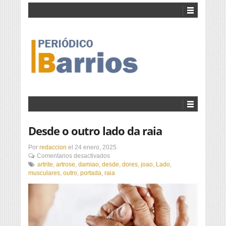
Desde o outro lado da raia
Por
redaccion
el
24 enero, 2025
en
Comentarios desactivados
Desde
artrite
,
artrose
,
damiao
,
desde
,
dores
,
joao
,
Lado
,
o
musculares
,
outro
,
portada
,
raia
outro
lado
da
raia