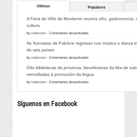
Ultimas
Populares
A Feira do Viño de Monterrei reunirá viño, gastronomía,
cultura
en
by
redaccion
-
Comentarios desactivados
A
As Xornadas de Folclore regresan con música e danza tr
Feira
de seis países
do
en
by
redaccion
-
Comentarios desactivados
Viño
As
de
Oito bibliotecas da provincia, beneficiarias da liña de su
Xornadas
Monterrei
vencelladas á promoción da lingua
de
reunirá
en
by
redaccion
-
Comentarios desactivados
Folclore
viño,
Oito
regresan
gastronomía,
bibliotecas
con
música
Síguenos en Facebook
da
música
e
provincia,
e
cultura
beneficiarias
danza
da
tradicional
liña
de
de