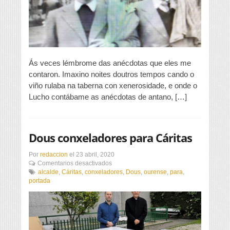
Ás veces lémbrome das anécdotas que eles me
contaron. Imaxino noites doutros tempos cando o
viño rulaba na taberna con xenerosidade, e onde o
Lucho contábame as anécdotas de antano, […]
Dous conxeladores para Cáritas
Por
redaccion
el
23 abril, 2020
en
Comentarios desactivados
Dous
alcalde
,
Cáritas
,
conxeladores
,
Dous
,
ourense
,
para
,
conxeladores
portada
para
Cáritas