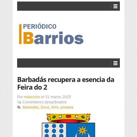
Barbadás recupera a esencia da
Feira do 2
Por
redaccion
el
31 marzo, 2025
en
Comentarios desactivados
Barbadás
Barbadás
,
Dous
,
feira
,
portada
recupera
a
esencia
da
Feira