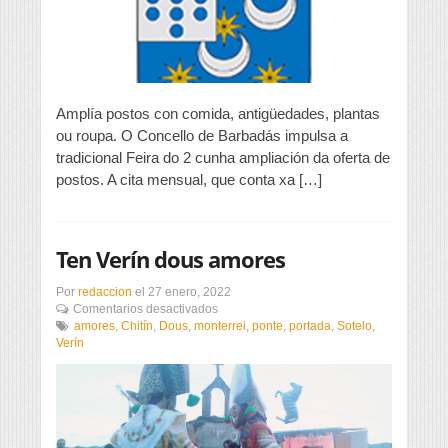
do
2
Amplía postos con comida, antigüedades, plantas
ou roupa. O Concello de Barbadás impulsa a
tradicional Feira do 2 cunha ampliación da oferta de
postos. A cita mensual, que conta xa […]
Ten Verín dous amores
Por
redaccion
el
27 enero, 2022
en
Comentarios desactivados
Ten
amores
,
Chitín
,
Dous
,
monterrei
,
ponte
,
portada
,
Sotelo
,
Verín
Verín
dous
amores