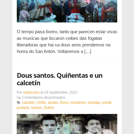
O tempo pasa lixeiro, tanto que parecen estar vivas
as muxicas que liscaron ceibes das fogatas
liberadoras que hai xa dous anos prendemos na
honra do San Antón. Voltaremos a […]
Dous santos. Quiñentas e un
calcetín
Por
redaccion
el
29 septiembre, 2021
en
Comentarios desactivados
Dous
calcetín
,
Chitín
,
desde
,
Dous
,
monterrei
,
pesetas
,
ponte
,
santos.
portada
,
santos
,
Sotelo
Quiñentas
e
un
calcetín