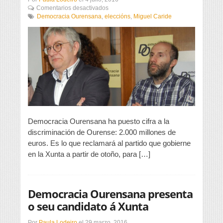
en
Comentarios desactivados
Democracia
Democracia Ourensana
,
eleccións
,
Miguel Caride
Ourensana
pedirá
2.000
millones
de
euros
para
Ourense
si
es
«llave»
en
Democracia Ourensana ha puesto cifra a la
la
discriminación de Ourense: 2.000 millones de
Xunta
euros. Es lo que reclamará al partido que gobierne
en la Xunta a partir de otoño, para […]
Democracia Ourensana presenta
o seu candidato á Xunta
Por
Paula Lodeiro
el
29 marzo, 2016