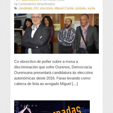
en
Comentarios desactivados
Democracia
candidato
,
DO
,
eleccións
,
Miguel Caride
,
portada
,
xunta
Ourensana
presenta
o
seu
candidato
á
Xunta
Co obxectivo de poñer sobre a mesa a
discriminación que sofre Ourense, Democracia
Ourensana presentará candidatura ás eleccións
autonómicas deste 2016. Farao levando como
cabeza de lista ao avogado Miguel […]