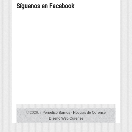
música
Síguenos en Facebook
da
música
e
provincia,
e
cultura
beneficiarias
danza
da
tradicional
liña
de
de
seis
subvencións
países
vencelladas
á
promoción
da
lingua
© 2026,
↑
Periódico Barrios
-
Noticias de Ourense
Diseño Web Ourense