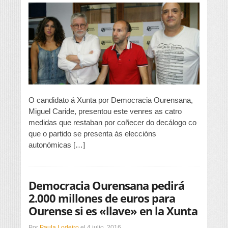
o
seu
decálogo
de
propostas
O candidato á Xunta por Democracia Ourensana,
Miguel Caride, presentou este venres as catro
medidas que restaban por coñecer do decálogo co
que o partido se presenta ás eleccións
autonómicas […]
Democracia Ourensana pedirá
2.000 millones de euros para
Ourense si es «llave» en la Xunta
Por
Paula Lodeiro
el
4 julio, 2016