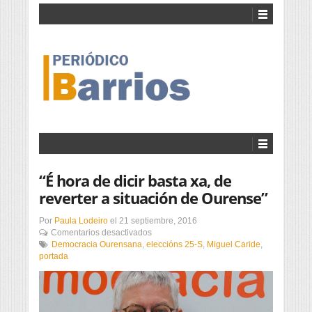
“É hora de dicir basta xa, de
reverter a situación de Ourense”
Por
Paula Lodeiro
el
21 septiembre, 2016
en
Comentarios desactivados
“É
Democracia Ourensana
,
eleccións 25-S
,
Miguel Caride
,
hora
portada
de
dicir
basta
xa,