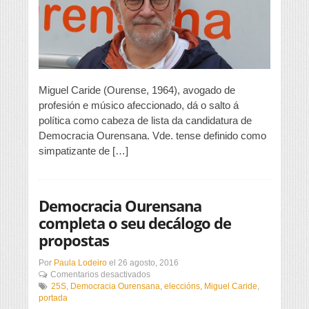
de
reverter
a
situación
de
Ourense”
Miguel Caride (Ourense, 1964), avogado de
profesión e músico afeccionado, dá o salto á
política como cabeza de lista da candidatura de
Democracia Ourensana. Vde. tense definido como
simpatizante de […]
Democracia Ourensana
completa o seu decálogo de
propostas
Por
Paula Lodeiro
el
26 agosto, 2016
en
Comentarios desactivados
Democracia
25S
,
Democracia Ourensana
,
eleccións
,
Miguel Caride
,
Ourensana
portada
completa