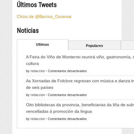
Últimos Tweets
Chíos de @Barrios_Ourense
Noticias
Ultimas
Populares
A Feira do Viño de Monterrei reunirá viño, gastronomía,
cultura
en
by
redaccion
-
Comentarios desactivados
A
As Xornadas de Folclore regresan con música e danza tr
Feira
de seis países
do
en
by
redaccion
-
Comentarios desactivados
Viño
As
de
Oito bibliotecas da provincia, beneficiarias da liña de su
Xornadas
Monterrei
vencelladas á promoción da lingua
de
reunirá
en
by
redaccion
-
Comentarios desactivados
Folclore
viño,
Oito
regresan
gastronomía,
bibliotecas
con