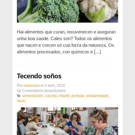
Hai alimentos que curan, rexuvenecen e aseguran
unha boa saúde. Cales son? Todos os alimentos
que nacen e crecen só coa forza da natureza. Os
alimentos procesados, con químicos e […]
Tecendo soños
Por
redaccion
el
4 abril, 2016
en
Comentarios desactivados
Tecendo
alimentación
,
calceta
,
infantil
,
portada
,
solidariedade
,
soños
Verín