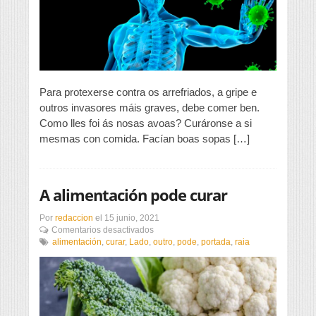
Para protexerse contra os arrefriados, a gripe e
outros invasores máis graves, debe comer ben.
Como lles foi ás nosas avoas? Curáronse a si
mesmas con comida. Facían boas sopas […]
A alimentación pode curar
Por
redaccion
el
15 junio, 2021
en
Comentarios desactivados
A
alimentación
,
curar
,
Lado
,
outro
,
pode
,
portada
,
raia
alimentación
pode
curar