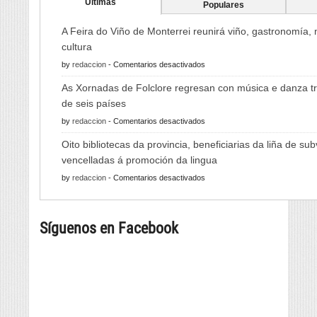
Ultimas
Populares
A Feira do Viño de Monterrei reunirá viño, gastronomía,
cultura
en
by
redaccion
-
Comentarios desactivados
A
As Xornadas de Folclore regresan con música e danza tr
Feira
de seis países
do
en
by
redaccion
-
Comentarios desactivados
Viño
As
de
Oito bibliotecas da provincia, beneficiarias da liña de su
Xornadas
Monterrei
vencelladas á promoción da lingua
de
reunirá
en
by
redaccion
-
Comentarios desactivados
Folclore
viño,
Oito
regresan
gastronomía,
bibliotecas
con
música
Síguenos en Facebook
da
música
e
provincia,
e
cultura
beneficiarias
danza
da
tradicional
liña
de
de
seis
subvencións