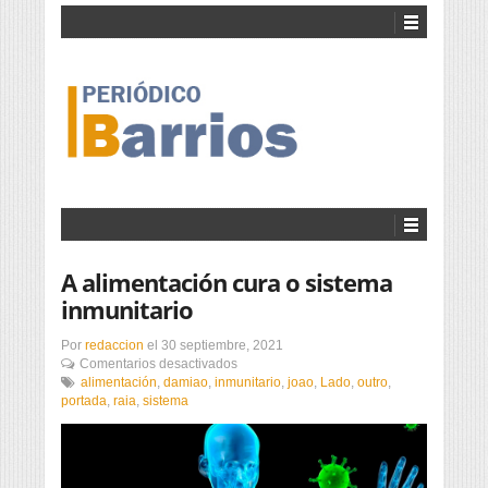
A alimentación cura o sistema
inmunitario
Por
redaccion
el
30 septiembre, 2021
en
Comentarios desactivados
A
alimentación
,
damiao
,
inmunitario
,
joao
,
Lado
,
outro
,
alimentación
portada
,
raia
,
sistema
cura
o
sistema
inmunitario